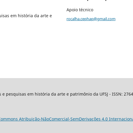
Apoio técnico
isas em história da arte e
rocalha.cephap@gmail.com
os e pesquisas em história da arte e patrimônio da UFSJ - ISSN: 27
Commons Atribuição-NãoComercial-SemDerivações 4.0 Internacion