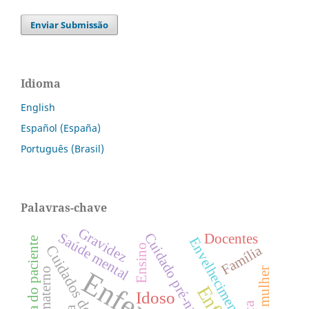
Enviar Submissão
Idioma
English
Español (España)
Português (Brasil)
Palavras-chave
Gravidez
Cuidado pré-natal
Saúde mental
Docentes
Envelhecimento
Segurança do paciente
Ensino
Família
Idoso