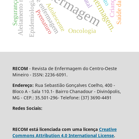
Cuidados de enfermagem
Saúde da mulher
Aleitamento materno
Enfermagem
Enfermagem.
Criança
Epidemiologia
Adolescente
Prematuro
Oncologia
RECOM
- Revista de Enfermagem do Centro-Oeste
Mineiro - ISSN: 2236-6091.
Endereço:
Rua Sebastião Gonçalves Coelho, 400 -
Bloco A - Sala 110.1- Bairro Chanadour - Divinópolis,
MG - CEP.: 35.501-296- Telefone: (37) 3690-4491
Redes Sociais:
RECOM está licenciada com uma licença
Creative
Commons Attribution 4.0 International License
.