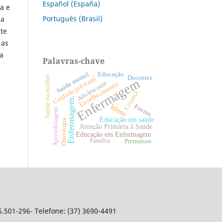
Español (España)
a e
Português (Brasil)
da
ste
 as
ia
Palavras-chave
Saúde mental
Educação
Saúde da mulher
Docentes
Cuidado pré-natal
Enfermagem
Adolescente
Envelhecimento
Criança
Enfermagem.
Idoso
Ensino
Aprendizagem
Educação em saúde
Oncologia
Atenção Primária à Saúde
Educação em Enfermagem
Família
Prematuro
5.501-296- Telefone: (37) 3690-4491