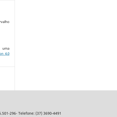
rvalho
ob uma
on 4.0
5.501-296- Telefone: (37) 3690-4491