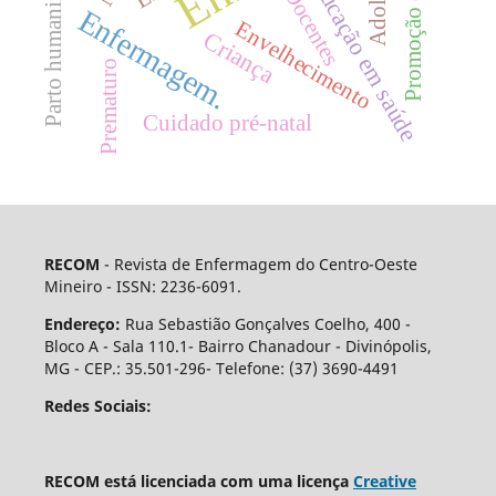
Promoção da Saúde
Parto humanizado
Educação em saúde
Docentes
Enfermagem.
Envelhecimento
Criança
Prematuro
Cuidado pré-natal
RECOM
- Revista de Enfermagem do Centro-Oeste
Mineiro - ISSN: 2236-6091.
Endereço:
Rua Sebastião Gonçalves Coelho, 400 -
Bloco A - Sala 110.1- Bairro Chanadour - Divinópolis,
MG - CEP.: 35.501-296- Telefone: (37) 3690-4491
Redes Sociais:
RECOM está licenciada com uma licença
Creative