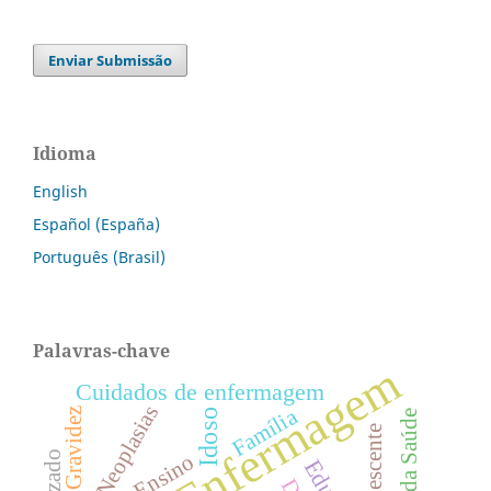
Enviar Submissão
Idioma
English
Español (España)
Português (Brasil)
Palavras-chave
Enfermagem
Cuidados de enfermagem
Neoplasias
Família
Idoso
Gravidez
Adolescente
Ensino