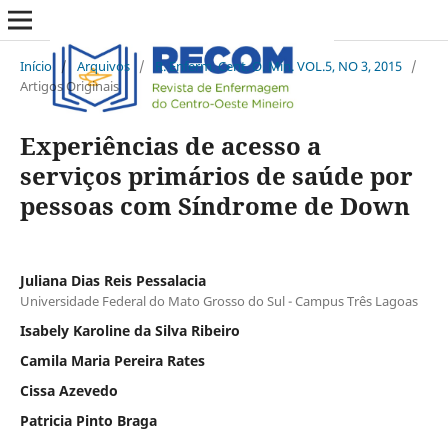
Início
/
Arquivos
/
R. Enferm. Cent. O. Min. VOL.5, NO 3, 2015
/
Artigos Originais
Experiências de acesso a
serviços primários de saúde por
pessoas com Síndrome de Down
Juliana Dias Reis Pessalacia
Universidade Federal do Mato Grosso do Sul - Campus Três Lagoas
Isabely Karoline da Silva Ribeiro
Camila Maria Pereira Rates
Cissa Azevedo
Patricia Pinto Braga