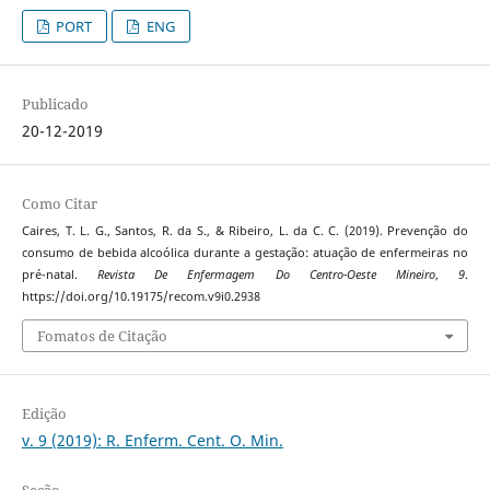
PORT
ENG
Publicado
20-12-2019
Como Citar
Caires, T. L. G., Santos, R. da S., & Ribeiro, L. da C. C. (2019). Prevenção do
consumo de bebida alcoólica durante a gestação: atuação de enfermeiras no
pré-natal.
Revista De Enfermagem Do Centro-Oeste Mineiro
,
9
.
https://doi.org/10.19175/recom.v9i0.2938
Fomatos de Citação
Edição
v. 9 (2019): R. Enferm. Cent. O. Min.
Seção