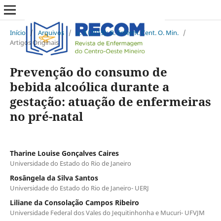
Início
/
Arquivos
/
v. 9 (2019): R. Enferm. Cent. O. Min.
/
Artigos Originais
Prevenção do consumo de
bebida alcoólica durante a
gestação: atuação de enfermeiras
no pré-natal
Tharine Louise Gonçalves Caires
Universidade do Estado do Rio de Janeiro
Rosângela da Silva Santos
Universidade do Estado do Rio de Janeiro- UERJ
Liliane da Consolação Campos Ribeiro
Universidade Federal dos Vales do Jequitinhonha e Mucuri- UFVJM