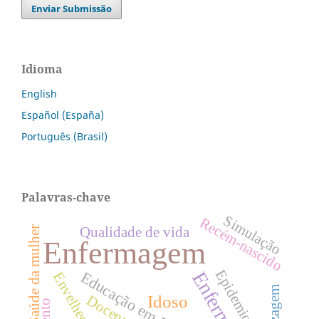
Enviar Submissão
Idioma
English
Español (España)
Português (Brasil)
Palavras-chave
Simulação
Recém-nascido
Qualidade de vida
Saúde da mulher
Enfermagem
Epidemiologia
Educação em Enfermagem
Envelhecimento
Idoso
Docentes