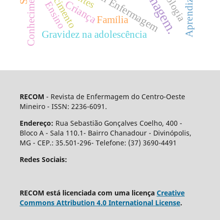
Enfermagem.
Aprendizagem
Conhecimento
Criança
Ensino
Família
Gravidez na adolescência
RECOM
- Revista de Enfermagem do Centro-Oeste
Mineiro - ISSN: 2236-6091.
Endereço:
Rua Sebastião Gonçalves Coelho, 400 -
Bloco A - Sala 110.1- Bairro Chanadour - Divinópolis,
MG - CEP.: 35.501-296- Telefone: (37) 3690-4491
Redes Sociais:
RECOM está licenciada com uma licença
Creative
Commons Attribution 4.0 International License
.