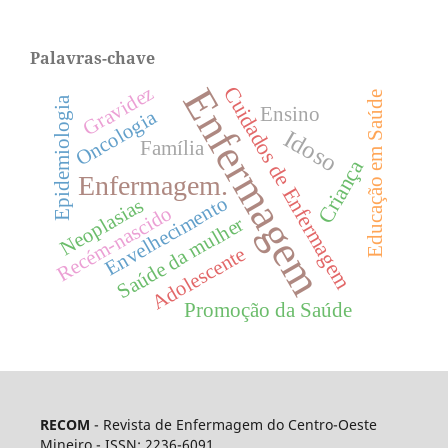
Palavras-chave
Enfermagem
Gravidez
Cuidados de Enfermagem
Educação em Saúde
Epidemiologia
Ensino
Oncologia
Idoso
Família
Criança
Enfermagem.
Envelhecimento
Neoplasias
Recém-nascido
Saúde da mulher
Adolescente
Promoção da Saúde
RECOM
- Revista de Enfermagem do Centro-Oeste
Mineiro - ISSN: 2236-6091.