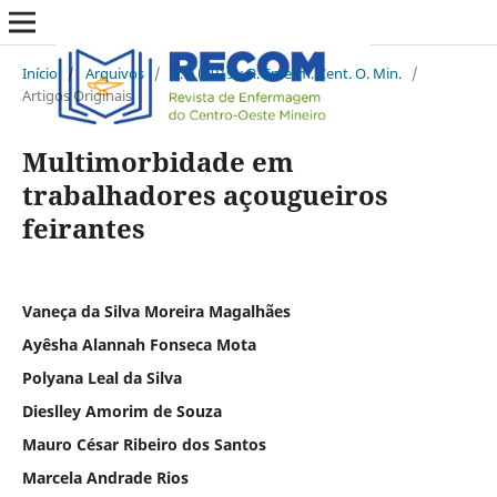
Início
/
Arquivos
/
v. 9 (2019): R. Enferm. Cent. O. Min.
/
Artigos Originais
Multimorbidade em
trabalhadores açougueiros
feirantes
Vaneça da Silva Moreira Magalhães
Ayêsha Alannah Fonseca Mota
Polyana Leal da Silva
Dieslley Amorim de Souza
Mauro César Ribeiro dos Santos
Marcela Andrade Rios