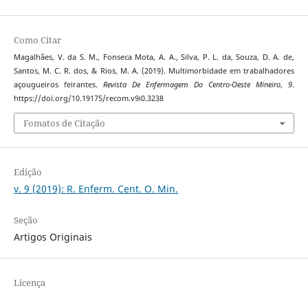
Como Citar
Magalhães, V. da S. M., Fonseca Mota, A. A., Silva, P. L. da, Souza, D. A. de,
Santos, M. C. R. dos, & Rios, M. A. (2019). Multimorbidade em trabalhadores
açougueiros feirantes.
Revista De Enfermagem Do Centro-Oeste Mineiro
,
9
.
https://doi.org/10.19175/recom.v9i0.3238
Fomatos de Citação
Edição
v. 9 (2019): R. Enferm. Cent. O. Min.
Seção
Artigos Originais
Licença