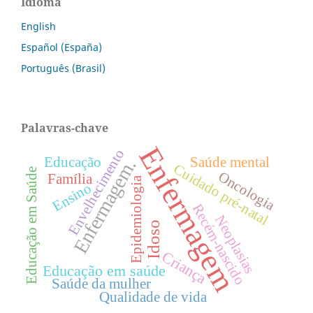
Idioma
English
Español (España)
Português (Brasil)
Palavras-chave
Enfermagem
Envelhecimento
Educação
Saúde mental
Enfermagem.
Cuidado pré-natal
Educação em Saúde
Oncologia
Família
Epidemiologia
Ensino
Recém-nascido
Neoplasias
Idoso
Criança
Educação em saúde
Saúde da mulher
Qualidade de vida