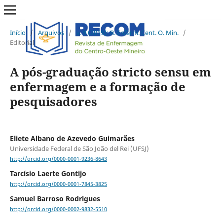
Início
/
Arquivos
/
v. 9 (2019): R. Enferm. Cent. O. Min.
/
Editorial
A pós-graduação stricto sensu em
enfermagem e a formação de
pesquisadores
Eliete Albano de Azevedo Guimarães
Universidade Federal de São João del Rei (UFSJ)
http://orcid.org/0000-0001-9236-8643
Tarcísio Laerte Gontijo
http://orcid.org/0000-0001-7845-3825
Samuel Barroso Rodrigues
http://orcid.org/0000-0002-9832-5510