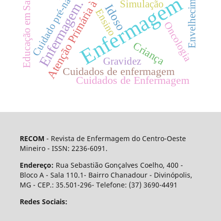
Atenção Primária à Saúde
Envelhecimento
Educação em Saúde
Cuidado pré-natal
Enfermagem
Enfermagem.
Simulação
Idoso
Ensino
Oncologia
Criança
Gravidez
Cuidados de enfermagem
Cuidados de Enfermagem
RECOM
- Revista de Enfermagem do Centro-Oeste
Mineiro - ISSN: 2236-6091.
Endereço:
Rua Sebastião Gonçalves Coelho, 400 -
Bloco A - Sala 110.1- Bairro Chanadour - Divinópolis,
MG - CEP.: 35.501-296- Telefone: (37) 3690-4491
Redes Sociais: