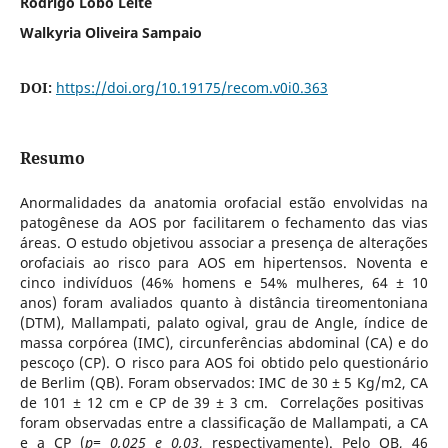
Rodrigo Lobo Leite
Walkyria Oliveira Sampaio
DOI:
https://doi.org/10.19175/recom.v0i0.363
Resumo
Anormalidades da anatomia orofacial estão envolvidas na
patogênese da AOS por facilitarem o fechamento das vias
áreas. O estudo objetivou associar a presença de alterações
orofaciais ao risco para AOS em hipertensos. Noventa e
cinco indivíduos (46% homens e 54% mulheres, 64 ± 10
anos) foram avaliados quanto à distância tireomentoniana
(DTM), Mallampati, palato ogival, grau de Angle, índice de
massa corpórea (IMC), circunferências abdominal (CA) e do
pescoço (CP). O risco para AOS foi obtido pelo questionário
de Berlim (QB). Foram observados: IMC de 30 ± 5 Kg/m2, CA
de 101 ± 12 cm e CP de 39 ± 3 cm. Correlações positivas
foram observadas entre a classificação de Mallampati, a CA
e a CP (
p= 0,025 e 0,03
, respectivamente). Pelo QB, 46