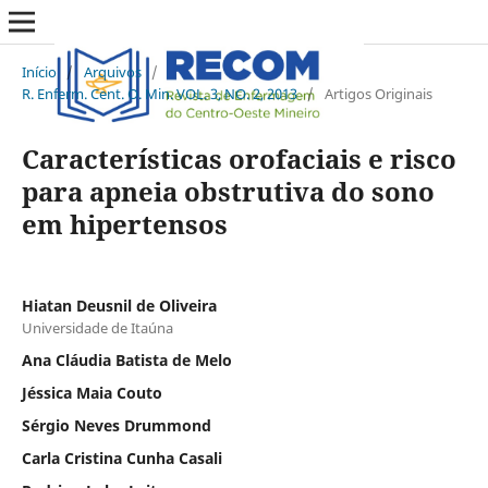
Início
/
Arquivos
/
R. Enferm. Cent. O. Min. VOL. 3, NO. 2, 2013
/
Artigos Originais
Características orofaciais e risco
para apneia obstrutiva do sono
em hipertensos
Hiatan Deusnil de Oliveira
Universidade de Itaúna
Ana Cláudia Batista de Melo
Jéssica Maia Couto
Sérgio Neves Drummond
Carla Cristina Cunha Casali