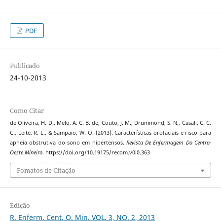
PDF
Publicado
24-10-2013
Como Citar
de Oliveira, H. D., Melo, A. C. B. de, Couto, J. M., Drummond, S. N., Casali, C. C.
C., Leite, R. L., & Sampaio, W. O. (2013). Características orofaciais e risco para
apneia obstrutiva do sono em hipertensos.
Revista De Enfermagem Do Centro-
Oeste Mineiro
. https://doi.org/10.19175/recom.v0i0.363
Fomatos de Citação
Edição
R. Enferm. Cent. O. Min. VOL. 3, NO. 2, 2013