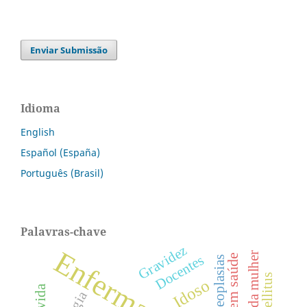
Enviar Submissão
Idioma
English
Español (España)
Português (Brasil)
Palavras-chave
Gravidez
Enfermagem
Saúde da mulher
Docentes
Neoplasias
Idoso