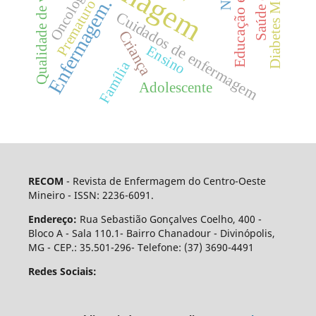
Educação em saúde
Diabetes Mellitus
Qualidade de vida
Oncologia
Enfermagem.
Prematuro
Cuidados de enfermagem
Criança
Ensino
Família
Adolescente
RECOM
- Revista de Enfermagem do Centro-Oeste
Mineiro - ISSN: 2236-6091.
Endereço:
Rua Sebastião Gonçalves Coelho, 400 -
Bloco A - Sala 110.1- Bairro Chanadour - Divinópolis,
MG - CEP.: 35.501-296- Telefone: (37) 3690-4491
Redes Sociais: