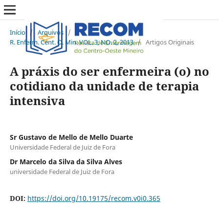
Início
/
Arquivos
/
R. Enferm. Cent. O. Min. VOL. 3, NO. 2, 2013
/
Artigos Originais
A práxis do ser enfermeira (o) no
cotidiano da unidade de terapia
intensiva
Sr Gustavo de Mello de Mello Duarte
Universidade Federal de Juiz de Fora
Dr Marcelo da Silva da Silva Alves
universidade Federal de Juiz de Fora
DOI:
https://doi.org/10.19175/recom.v0i0.365