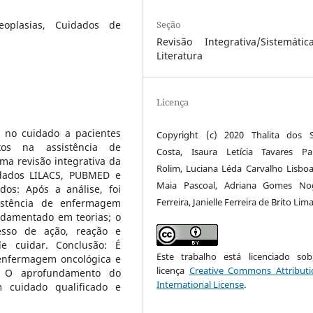
Seção
oplasias, Cuidados de
Revisão Integrativa/Sistemáti
Literatura
Licença
e no cuidado a pacientes
Copyright (c) 2020 Thalita dos 
ixos na assistência de
Costa, Isaura Letícia Tavares Pa
a revisão integrativa da
Rolim, Luciana Léda Carvalho Lisboa,
 dados LILACS, PUBMED e
Maia Pascoal, Adriana Gomes Nog
dos: Após a análise, foi
Ferreira, Janielle Ferreira de Brito Lim
sistência de enfermagem
ndamentado em teorias; o
esso de ação, reação e
e cuidar. Conclusão: É
Este trabalho está licenciado s
enfermagem oncológica e
licença
Creative Commons Attributi
s. O aprofundamento do
International License
.
 cuidado qualificado e