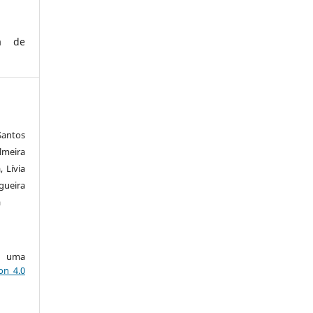
ca de
Santos
lmeira
 Lívia
ueira
a
ob uma
on 4.0