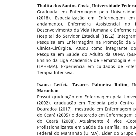
Thalita dos Santos Costa,
Universidade Feder
Graduada em Enfermagem pela Universidad
(2018). Especialização em Enfermagem em
andamento). Enfermeira Assistencial no 
Desenvolvimento da Vida Humana e Enfermeira
Hospital do Servidor Estadual (HSLZ). Integra
Pesquisa em Enfermagdm na Promoção da 
Clínica-Cirúrgica. Atuou como integrante 
Pesquisa em Saúde do Adulto da UFMA (GEP
Ensino da Liga Acadêmica de Hematologia e 
(LAHEMA). Experiência em cuidados de En
Terapia Intensiva.
Isaura Letícia Tavares Palmeira Rolim,
U
Maranhão
Possui graduação em Enfermagem pela Univer
(2002), graduação em Teologia pelo Centro 
Dourados (2017), mestrado em Enfermagem pe
do Ceará (2005) e doutorado em Enfermagem p
do Ceará (2008). Atualmente é Vice -Coo
Profissionalizante em Saúde da Família, na nu
Federal do Maranhão (UFMA), Líder do Grupo 