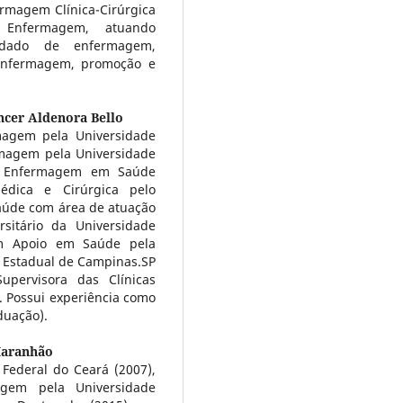
magem Clínica-Cirúrgica
Enfermagem, atuando
uidado de enfermagem,
enfermagem, promoção e
ncer Aldenora Bello
agem pela Universidade
magem pela Universidade
s Enfermagem em Saúde
Médica e Cirúrgica pelo
aúde com área de atuação
sitário da Universidade
em Apoio em Saúde pela
 Estadual de Campinas.SP
upervisora das Clínicas
. Possui experiência como
duação).
Maranhão
ederal do Ceará (2007),
gem pela Universidade