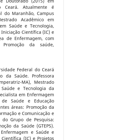
 e Doutorado (2015) em
o Ceará. Atualmente é
ral do Maranhão, Campus
Mestrado Acadêmico em
em Saúde e Tecnologia,
niciação Científica (IC) e
área de Enfermagem, com
 Promoção da saúde,
sidade Federal do Ceará
o da Saúde. Professora
peratriz-MA), Mestrado
Saúde e Tecnologia da
pecialista em Enfermagem
os de Saúde e Educação
intes áreas: Promoção da
formação e Comunicação e
r do Grupo de Pesquisa:
moção da Saúde (GTEPS).
e Enfermagem e Saúde e
ientífica (IC) e Projetos