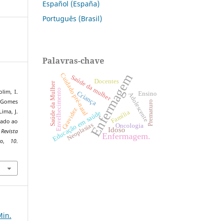
Español (España)
Português (Brasil)
Palavras-chave
Enfermagem
Cuidado pré-natal
Saúde da mulher
Docentes
Saúde da Mulher
Envelhecimento
lim, I.
Criança
Ensino
Adolescente
., Gomes
Prematuro
Gravidez
Lima, J.
Família
Educação em saúde
dado ao
Neoplasias
Oncologia
Idoso
.
Revista
Enfermagem.
ro
,
10
.
4
Min.