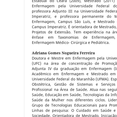
Estadual do Ceará (2009), Mestrado (2011)
Enfermagem pela Universidade Federal d
professora Adjunto III na Universidade Fede
Imperatriz, e professora permanente do 
Enfermagem, Campus São Luís, e Mestrado 
Campus Imperatriz. É orientadora de Mestrado, I
Projetos de Extensão. Tem experiência na 
ênfase em Taxonomias de Enfermagem,
Enfermagem Médico- Cirúrgica e Pediátrica.
Adriana Gomes Nogueira Ferreira
Doutora e Mestre em Enfermagem pela Univer
(UFC) na área de concentração de Promoçã
Adjunta IV da graduação em Enfermagem (Im
Acadêmico em Enfermagem e Mestrado em 
Universidade Federal do Maranhão (UFMA). Es
Obstétrica, Gestão de Sistemas e Serviç
Profissional na Área de Saúde. Atua nas segu
Saúde, Educação em Saúde, Tecnologias da In
Saúde da Mulher nos diferentes ciclos. Lide
Grupo de Tecnologias Educacionais para Pro
Linhas de pesquisa: O Cuidado em Saúde 
Sociedade. Orientadora de Mestrado, Iniciação C