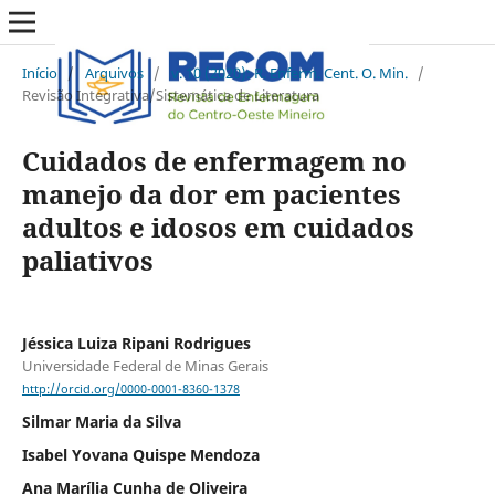
Início
/
Arquivos
/
v. 10 (2020): R. Enferm. Cent. O. Min.
/
Revisão Integrativa/Sistemática de Literatura
Cuidados de enfermagem no
manejo da dor em pacientes
adultos e idosos em cuidados
paliativos
Jéssica Luiza Ripani Rodrigues
Universidade Federal de Minas Gerais
http://orcid.org/0000-0001-8360-1378
Silmar Maria da Silva
Isabel Yovana Quispe Mendoza
Ana Marília Cunha de Oliveira