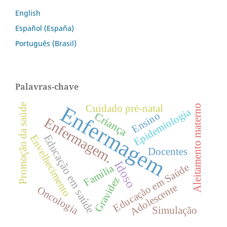
English
Español (España)
Português (Brasil)
Palavras-chave
Promoção da saúde
Enfermagem
Cuidado pré-natal
Aleitamento materno
Epidemiologia
Criança
Ensino
Enfermagem.
Educação em saúde
Envelhecimento
Docentes
Idoso
Educação em Saúde
Família
Gravidez
Adolescente
Oncologia
Simulação