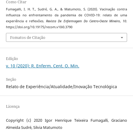
Como Citar
Fumagalli, I. H. T., Sudré, G. A., & Matumoto, S. (2020). Vacinação contra
influenza no enfrentamento da pandemia de COVID-19: relato de uma
experiência e reflexões.
Revista De Enfermagem Do Centro-Oeste Mineiro
,
10
.
https://doi.org/10.19175/recom.v10i0.3790
Fomatos de Citação
Edição
v. 10 (2020): R. Enferm. Cent. O. Min.
Seção
Relato de Experiência/Atualidade/Inovação Tecnológica
Licença
Copyright (c) 2020 Igor Henrique Teixeira Fumagalli, Graciano
Almeida Sudré, Silvia Matumoto