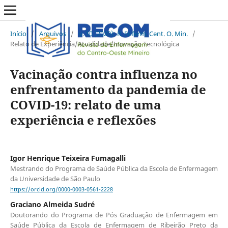
Início
/
Arquivos
/
v. 10 (2020): R. Enferm. Cent. O. Min.
/
Relato de Experiência/Atualidade/Inovação Tecnológica
Vacinação contra influenza no
enfrentamento da pandemia de
COVID-19: relato de uma
experiência e reflexões
Igor Henrique Teixeira Fumagalli
Mestrando do Programa de Saúde Pública da Escola de Enfermagem
da Universidade de São Paulo
https://orcid.org/0000-0003-0561-2228
Graciano Almeida Sudré
Doutorando do Programa de Pós Graduação de Enfermagem em
Saúde Pública da Escola de Enfermagem de Ribeirão Preto da