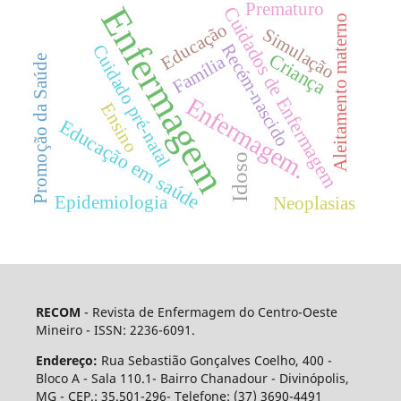
Prematuro
Enfermagem
Cuidados de Enfermagem
Aleitamento materno
Educação
Simulação
Recém-nascido
Cuidado pré-natal
Criança
Família
Promoção da Saúde
Enfermagem.
Ensino
Educação em saúde
Idoso
Epidemiologia
Neoplasias
RECOM
- Revista de Enfermagem do Centro-Oeste
Mineiro - ISSN: 2236-6091.
Endereço:
Rua Sebastião Gonçalves Coelho, 400 -
Bloco A - Sala 110.1- Bairro Chanadour - Divinópolis,
MG - CEP.: 35.501-296- Telefone: (37) 3690-4491