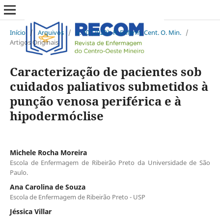
Início
/
Arquivos
/
v. 10 (2020): R. Enferm. Cent. O. Min.
/
Artigos Originais
Caracterização de pacientes sob
cuidados paliativos submetidos à
punção venosa periférica e à
hipodermóclise
Michele Rocha Moreira
Escola de Enfermagem de Ribeirão Preto da Universidade de São
Paulo.
Ana Carolina de Souza
Escola de Enfermagem de Ribeirão Preto - USP
Jéssica Villar