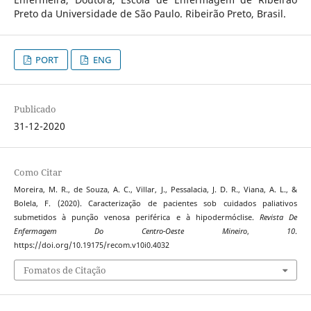
Preto da Universidade de São Paulo. Ribeirão Preto, Brasil.
PORT
ENG
Publicado
31-12-2020
Como Citar
Moreira, M. R., de Souza, A. C., Villar, J., Pessalacia, J. D. R., Viana, A. L., &
Bolela, F. (2020). Caracterização de pacientes sob cuidados paliativos
submetidos à punção venosa periférica e à hipodermóclise.
Revista De
Enfermagem Do Centro-Oeste Mineiro
,
10
.
https://doi.org/10.19175/recom.v10i0.4032
Fomatos de Citação