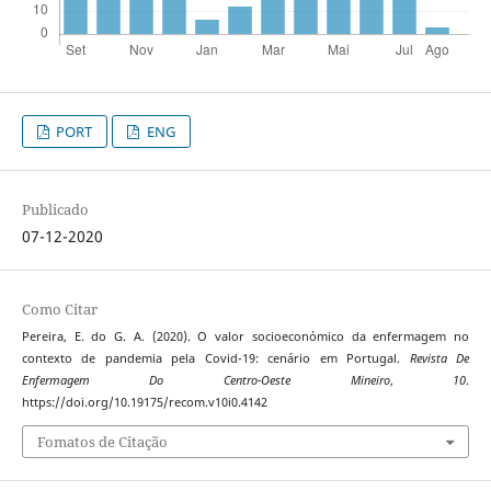
PORT
ENG
Publicado
07-12-2020
Como Citar
Pereira, E. do G. A. (2020). O valor socioeconómico da enfermagem no
contexto de pandemia pela Covid-19: cenário em Portugal.
Revista De
Enfermagem Do Centro-Oeste Mineiro
,
10
.
https://doi.org/10.19175/recom.v10i0.4142
Fomatos de Citação