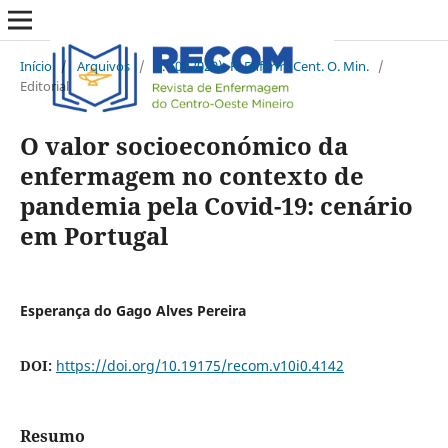
Início
/
Arquivos
/
v. 10 (2020): R. Enferm. Cent. O. Min.
/
Editorial
O valor socioeconómico da
enfermagem no contexto de
pandemia pela Covid-19: cenário
em Portugal
Esperança do Gago Alves Pereira
DOI:
https://doi.org/10.19175/recom.v10i0.4142
Resumo