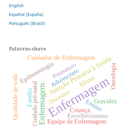
English
Español (España)
Português (Brasil)
Palavras-chave
Cuidados de Enfermagem
Atenção Primária à Saúde
Epidemiologia
Prematuro
Oncologia
Adolescente
Idoso
Enfermagem
Qualidade de vida
Enfermagem.
Cuidado pré-natal
Família
Docentes
Gravidez
Ensino
Criança
Envelhecimento
Equipe de Enfermagem