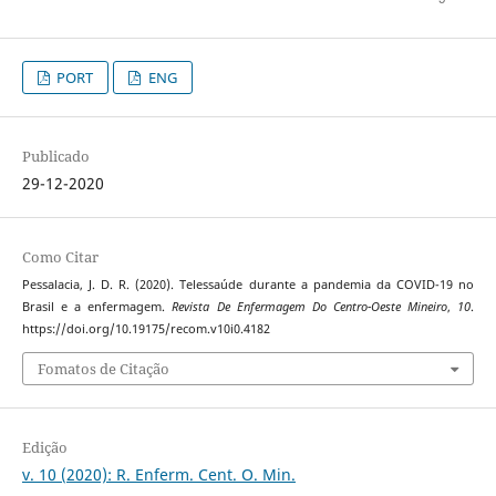
PORT
ENG
Publicado
29-12-2020
Como Citar
Pessalacia, J. D. R. (2020). Telessaúde durante a pandemia da COVID-19 no
Brasil e a enfermagem.
Revista De Enfermagem Do Centro-Oeste Mineiro
,
10
.
https://doi.org/10.19175/recom.v10i0.4182
Fomatos de Citação
Edição
v. 10 (2020): R. Enferm. Cent. O. Min.