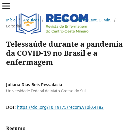
Início
/
Arquivos
/
v. 10 (2020): R. Enferm. Cent. O. Min.
/
Editorial
Telessaúde durante a pandemia
da COVID-19 no Brasil e a
enfermagem
Juliana Dias Reis Pessalacia
Universidade Federal de Mato Grosso do Sul
DOI:
https://doi.org/10.19175/recom.v10i0.4182
Resumo