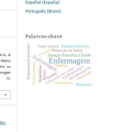
Español (España)
Português (Brasil)
Palavras-chave
Segurança do paciente
Saúde mental
Diabetes Mellitus
Criança
Promoção da Saúde
Atenção Primária à Saúde
de A., &
Enfermagem.
Enfermagem
 Matriz
Conhecimento
Família
Epidemiologia
alho na
Neoplasias
Recém-nascido
Educação em saúde
Oncologia
Idoso
ermagem
Ensino
,
12
.
Adolescente
4
Prematuro
Min