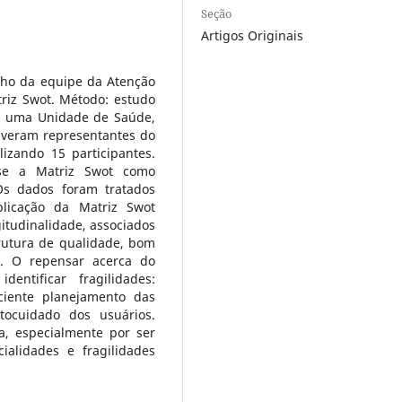
Seção
Artigos Originais
alho da equipe da Atenção
riz Swot. Método: estudo
em uma Unidade de Saúde,
lveram representantes do
lizando 15 participantes.
-se a Matriz Swot como
Os dados foram tratados
plicação da Matriz Swot
itudinalidade, associados
trutura de qualidade, bom
s. O repensar acerca do
ntificar fragilidades:
iciente planejamento das
utocuidado dos usuários.
sa, especialmente por ser
ialidades e fragilidades