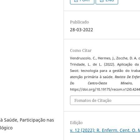
Publicado
28-03-2022
Como Citar
Vendruscolo, C., Hermes, J., Zocche, D. A. 
Trindade, L. de L. (2022). Aplicação da
Swot: tecnologia para a gestão do trab
atenção primária à saúde.
Revista De Enf
Do Centro-Oeste Mineiro
https://doi.org/10.19175/recom.v12i0.424
Fomatos de Citação
à Saúde, Participação nas
Edição
lógico
v. 12 (2022): R. Enferm. Cent. O. 