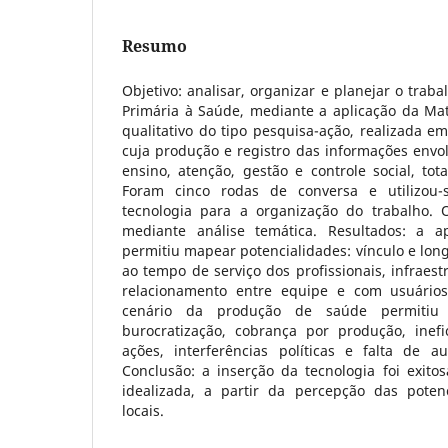
Resumo
Objetivo: analisar, organizar e planejar o trab
Primária à Saúde, mediante a aplicação da Mat
qualitativo do tipo pesquisa-ação, realizada 
cuja produção e registro das informações envo
ensino, atenção, gestão e controle social, tota
Foram cinco rodas de conversa e utilizou
tecnologia para a organização do trabalho. 
mediante análise temática. Resultados: a a
permitiu mapear potencialidades: vínculo e long
ao tempo de serviço dos profissionais, infraes
relacionamento entre equipe e com usuário
cenário da produção de saúde permitiu ide
burocratização, cobrança por produção, inef
ações, interferências políticas e falta de a
Conclusão: a inserção da tecnologia foi exito
idealizada, a partir da percepção das potenc
locais.