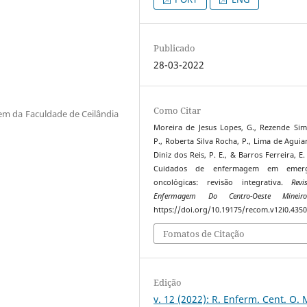
Publicado
28-03-2022
Como Citar
em da Faculdade de Ceilândia
Moreira de Jesus Lopes, G., Rezende Sim
P., Roberta Silva Rocha, P., Lima de Aguiar
Diniz dos Reis, P. E., & Barros Ferreira, E.
Cuidados de enfermagem em emerg
oncológicas: revisão integrativa.
Rev
Enfermagem Do Centro-Oeste Mineir
https://doi.org/10.19175/recom.v12i0.435
Fomatos de Citação
Edição
v. 12 (2022): R. Enferm. Cent. O. 