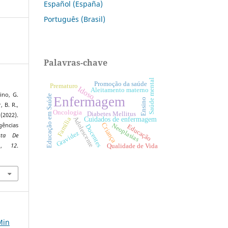
Español (España)
Português (Brasil)
Palavras-chave
Saúde mental
Promoção da saúde
Prematuro
Idoso
Aleitamento materno
ino, G.
Educação em Saúde
Enfermagem
Ensino
, B. R.,
Oncologia
Diabetes Mellitus
 (2022).
Adolescente
Cuidados de enfermagem
Família
Criança
ências
Neoplasias
Docentes
Educação
Gravidez
ista De
o
,
12
.
Qualidade de Vida
0
Min