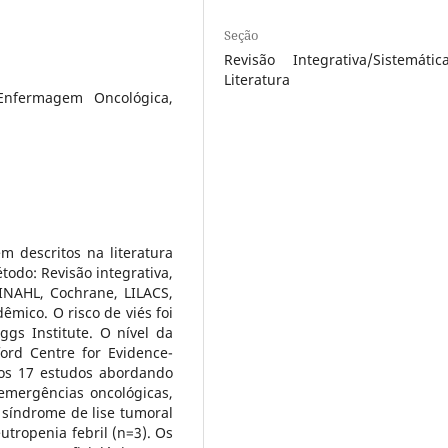
Seção
Revisão Integrativa/Sistemáti
Literatura
Enfermagem Oncológica,
m descritos na literatura
odo: Revisão integrativa,
INAHL, Cochrane, LILACS,
mico. O risco de viés foi
gs Institute. O nível da
ord Centre for Evidence-
dos 17 estudos abordando
mergências oncológicas,
 síndrome de lise tumoral
utropenia febril (n=3). Os