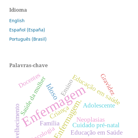
Idioma
English
Español (España)
Português (Brasil)
Palavras-chave
Docentes
Gravidez
Educação em saúde
Saúde da mulher
Ensino
Enfermagem
Idoso
Enfermagem.
Adolescente
Criança
Envelhecimento
Neoplasias
Família
Cuidado pré-natal
Oncologia
Educação em Saúde