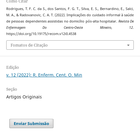
Como Citar
Rodrigues, T. F. C. da S., dos Santos, F. G. T., Silva, E. S., Bernardino, E., Salci,
M. A., & Radovanovic, C. A. T. (2022). Implicações do cuidado informal à saúde
de pessoas dependentes assistidas no domicílio pós-alta hospitalar.
Revista De
Enfermagem Do Centro-Oeste Mineiro
,
12
.
https://doi.org/10.19175/recom.v12i0.4538
Fomatos de Citação
Edição
v. 12 (2022): R. Enferm. Cent. O. Min
Seção
Artigos Originais
Enviar Submissão