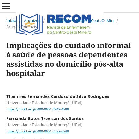
Início
/
Arquivos
/
v. 12 (2022): R. Enferm. Cent. O. Min
/
Artigos Originais
Implicações do cuidado informal
à saúde de pessoas dependentes
assistidas no domicílio pós-alta
hospitalar
Thamires Fernandes Cardoso da Silva Rodrigues
Universidade Estadual de Maringá (UEM)
https://orcid.org/0000-0001-7942-4989
Fernanda Gatez Trevisan dos Santos
Universidade Estadual de Maringá (UEM)
https://orcid.org/0000-0001-7082-6949