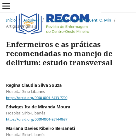
Início
/
Arquivos
/
v. 12 (2022): R. Enferm. Cent. O. Min
/
Artigos Originais
Enfermeiros e as práticas
recomendadas no manejo de
delirium: estudo transversal
Regina Claudia Silva Souza
Hospital Sirio Libanes
https://orcid.org/0000-0001-6433-7700
Edwiges Ita de Miranda Moura
Hospital Sírio-Libanês
https://orcid.org/0000-0001-9514-0687
Mariana Davies Ribeiro Bersaneti
Hospital Sírio-Libanês