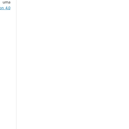
ob uma
on 4.0