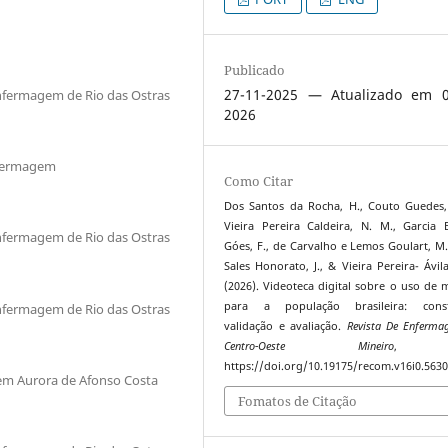
Publicado
27-11-2025 — Atualizado em 0
nfermagem de Rio das Ostras
2026
nfermagem
Como Citar
Dos Santos da Rocha, H., Couto Guedes,
Vieira Pereira Caldeira, N. M., Garcia 
nfermagem de Rio das Ostras
Góes, F., de Carvalho e Lemos Goulart, M.
Sales Honorato, J., & Vieira Pereira- Ávila
(2026). Videoteca digital sobre o uso de 
para a população brasileira: const
nfermagem de Rio das Ostras
validação e avaliação.
Revista De Enferm
Centro-Oeste Mineiro
https://doi.org/10.19175/recom.v16i0.563
em Aurora de Afonso Costa
Fomatos de Citação