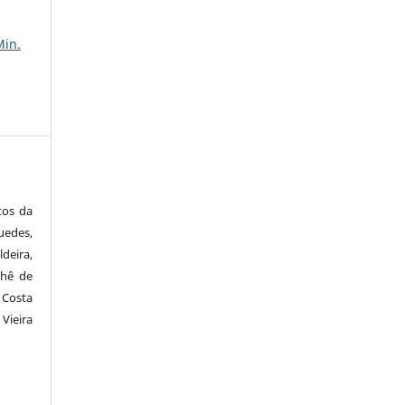
Min.
tos da
edes,
deira,
thê de
 Costa
Vieira