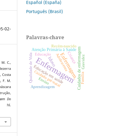
Español (España)
Português (Brasil)
5-02-
Palavras-chave
Recém-nascido
Cuidados de enfermagem
Atenção Primária à Saúde
Criança
Enfermagem.
Educação
Adolescente
Qualidade de Vida
Gravidez
Enfermagem
Idoso
 M. C.,
Educação em saúde
Bezerra
Cuidado pré-natal
Família
, Costa
Ensino
, F. M.
máscara
Aprendizagem
rução,
agem Do
,
16
.
0