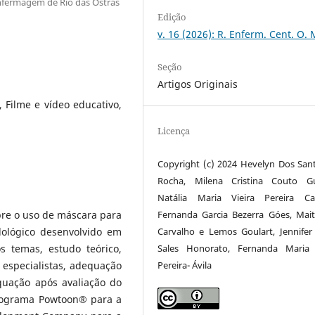
nfermagem de Rio das Ostras
Edição
v. 16 (2026): R. Enferm. Cent. O. 
Seção
Artigos Originais
 Filme e vídeo educativo,
Licença
Copyright (c) 2024 Hevelyn Dos San
Rocha, Milena Cristina Couto Gu
Natália Maria Vieira Pereira Cal
Fernanda Garcia Bezerra Góes, Mai
bre o uso de máscara para
Carvalho e Lemos Goulart, Jennifer
ológico desenvolvido em
Sales Honorato, Fernanda Maria 
s temas, estudo teórico,
Pereira- Ávila
 especialistas, adequação
equação após avaliação do
 programa Powtoon® para a