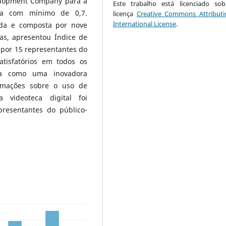
velopment Company para a
Este trabalho está licenciado s
cia com mínimo de 0,7.
licença
Creative Commons Attributi
International License
.
vida e composta por nove
tas, apresentou Índice de
 por 15 representantes do
atisfatórios em todos os
a como uma inovadora
ormações sobre o uso de
videoteca digital foi
presentantes do público-