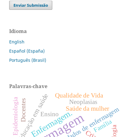
Enviar Submissão
Idioma
English
Español (España)
Português (Brasil)
Palavras-chave
Qualidade de Vida
Educação em saúde
Epidemiologia
Docentes
Neoplasias
Saúde da mulher
Cuidados de enfermagem
Enfermagem.
Enfermagem
Ensino
Família
Criança