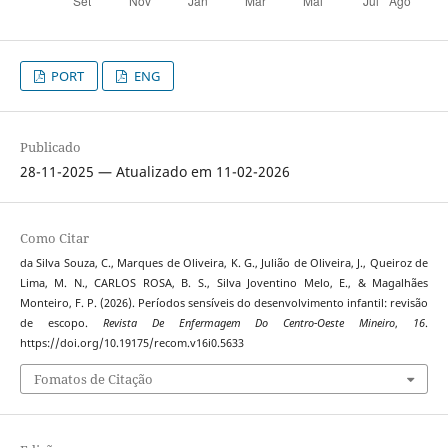
PORT
ENG
Publicado
28-11-2025 — Atualizado em 11-02-2026
Como Citar
da Silva Souza, C., Marques de Oliveira, K. G., Julião de Oliveira, J., Queiroz de
Lima, M. N., CARLOS ROSA, B. S., Silva Joventino Melo, E., & Magalhães
Monteiro, F. P. (2026). Períodos sensíveis do desenvolvimento infantil: revisão
de escopo.
Revista De Enfermagem Do Centro-Oeste Mineiro
,
16
.
https://doi.org/10.19175/recom.v16i0.5633
Fomatos de Citação