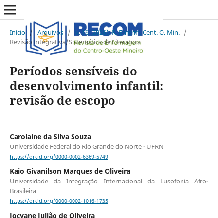
Início
/
Arquivos
/
v. 16 (2026): R. Enferm. Cent. O. Min.
/
Revisão Integrativa/Sistemática de Literatura
Períodos sensíveis do
desenvolvimento infantil:
revisão de escopo
Carolaine da Silva Souza
Universidade Federal do Rio Grande do Norte - UFRN
https://orcid.org/0000-0002-6369-5749
Kaio Givanilson Marques de Oliveira
Universidade da Integração Internacional da Lusofonia Afro-
Brasileira
https://orcid.org/0000-0002-1016-1735
Jocyane Julião de Oliveira