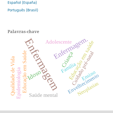
Español (España)
Português (Brasil)
Palavras-chave
Enfermagem.
Enfermagem
Adolescente
Educação em saúde
Cuidado pré-natal
Criança
Educação em Saúde
Qualidade de Vida
Família
Epidemiologia
Idoso
Ensino
Envelhecimento
Neoplasias
Saúde mental