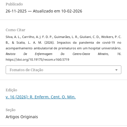
Publicado
26-11-2025 — Atualizado em 10-02-2026
Como Citar
Silva, A. L., Carrilho, A. J. F. D. P., Guimarães, L. R., Giuliani, C. D., Wolkers, P. C.
B., & Scalia, L. A. M. (2026). Impactos da pandemia de covid-19 no
acompanhamento ambulatorial de prematuros em um hospital universitário.
Revista De Enfermagem Do Centro-Oeste Mineiro
,
16
.
https://doi.org/10.19175/recom.v16i0.5719
Fomatos de Citação
Edição
v. 16 (2026): R. Enferm. Cent. O. Min.
Seção
Artigos Originais