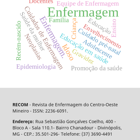
Docentes
Equipe de Enfermagem
Enfermagem
Cuidados de Enfermagem
Saúde da mulher
Enfermagem.
Família
Educação
Criança
Ensino
Recém-nascido
Envelhecimento
Cuidado pré-natal
Educação em saúde
Neoplasias
Adolescente
Idoso
Gravidez
Epidemiologia
Promoção da saúde
RECOM
- Revista de Enfermagem do Centro-Oeste
Mineiro - ISSN: 2236-6091.
Endereço:
Rua Sebastião Gonçalves Coelho, 400 -
Bloco A - Sala 110.1- Bairro Chanadour - Divinópolis,
MG - CEP.: 35.501-296- Telefone: (37) 3690-4491