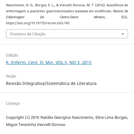
Nascimento, N. G., Borges, E. L., & Vieccelli Donoso, M. T. (2016). Assistência de
enfermagem a pacientes gastrostomizados baseada em evidências.
Revista De
Enfermagem Do Centro-Oeste Mineiro
,
5
(3).
https://doi.org/10.19175/recom.v5i3.743
Fomatos de Citação
Edição
R. Enferm. Cent. O. Min. VOL.5, NO 3, 2015
Seção
Revisão Integrativa/Sistemática de Literatura
Licença
Copyright (c) 2016 Natália Georgina Nascimento, Eline Lima Borges,
Miguir Terezinha Vieccelli Donoso