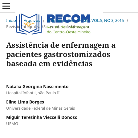
Início
/
Arquivos
/
R. Enferm. Cent. O. Min. VOL.5, NO 3, 2015
/
Revisão Integrativa/Sistemática de Literatura
Assistência de enfermagem a
pacientes gastrostomizados
baseada em evidências
Natália Georgina Nascimento
Hospital Infantil João Paulo II
Eline Lima Borges
Universidade Federal de Minas Gerais
Miguir Terezinha Vieccelli Donoso
UFMG