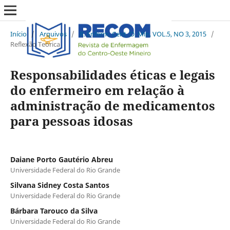
Início
/
Arquivos
/
R. Enferm. Cent. O. Min. VOL.5, NO 3, 2015
/
Reflexão Teórica
Responsabilidades éticas e legais
do enfermeiro em relação à
administração de medicamentos
para pessoas idosas
Daiane Porto Gautério Abreu
Universidade Federal do Rio Grande
Silvana Sidney Costa Santos
Universidade Federal do Rio Grande
Bárbara Tarouco da Silva
Universidade Federal do Rio Grande