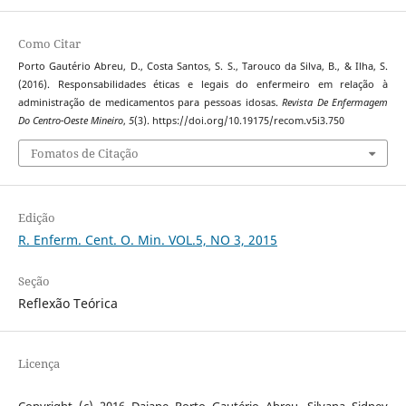
Como Citar
Porto Gautério Abreu, D., Costa Santos, S. S., Tarouco da Silva, B., & Ilha, S.
(2016). Responsabilidades éticas e legais do enfermeiro em relação à
administração de medicamentos para pessoas idosas.
Revista De Enfermagem
Do Centro-Oeste Mineiro
,
5
(3). https://doi.org/10.19175/recom.v5i3.750
Fomatos de Citação
Edição
R. Enferm. Cent. O. Min. VOL.5, NO 3, 2015
Seção
Reflexão Teórica
Licença
Copyright (c) 2016 Daiane Porto Gautério Abreu, Silvana Sidney