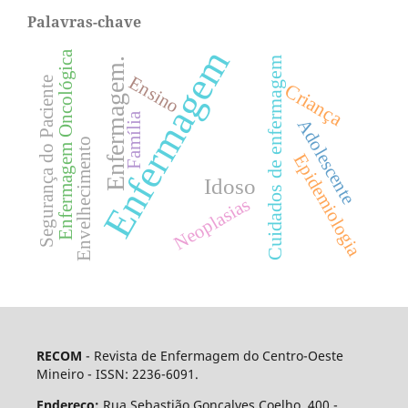
Palavras-chave
Enfermagem
Enfermagem Oncológica
Cuidados de enfermagem
Enfermagem.
Ensino
Segurança do Paciente
Criança
Família
Adolescente
Envelhecimento
Epidemiologia
Idoso
Neoplasias
RECOM
- Revista de Enfermagem do Centro-Oeste
Mineiro - ISSN: 2236-6091.
Endereço:
Rua Sebastião Gonçalves Coelho, 400 -