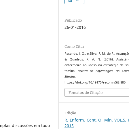
Publicado
26-01-2016
Como Citar
Resende, J. O., e Silva, F. M. de R., Assunção
& Quadros, K. A. N. (2016). Assistên
enfermeiro ao idoso na estratégia de s
família.
Revista De Enfermagem Do Centr
Mineiro
https://doi.org/10.19175/recom.v5i3.880
Fomatos de Citação
Edição
R. Enferm. Cent. O. Min. VOL.5,
amplas discussões em todo
2015