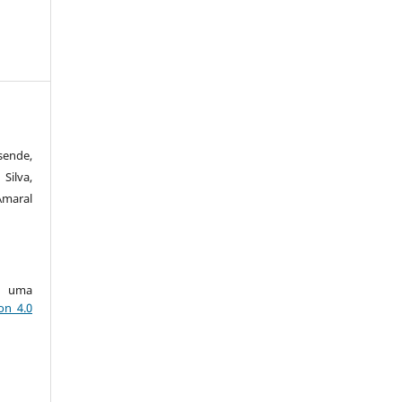
sende,
Silva,
maral
ob uma
on 4.0