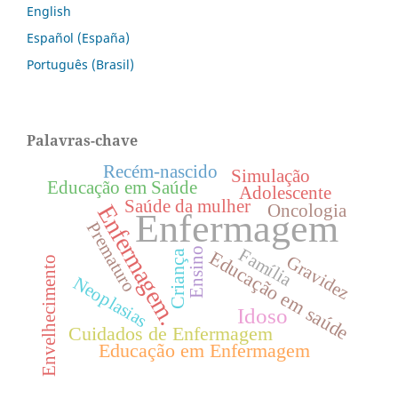
English
Español (España)
Português (Brasil)
Palavras-chave
Recém-nascido
Simulação
Educação em Saúde
Adolescente
Saúde da mulher
Oncologia
Enfermagem.
Enfermagem
Prematuro
Família
Ensino
Educação em saúde
Criança
Gravidez
Envelhecimento
Neoplasias
Idoso
Cuidados de Enfermagem
Educação em Enfermagem