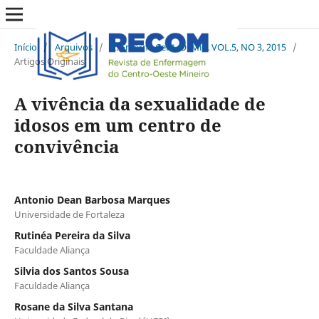
Início
/
Arquivos
/
R. Enferm. Cent. O. Min. VOL.5, NO 3, 2015
/
Artigos Originais
A vivência da sexualidade de
idosos em um centro de
convivência
Antonio Dean Barbosa Marques
Universidade de Fortaleza
Rutinéa Pereira da Silva
Faculdade Aliança
Silvia dos Santos Sousa
Faculdade Aliança
Rosane da Silva Santana