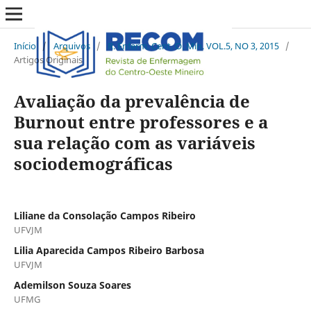
Início
/
Arquivos
/
R. Enferm. Cent. O. Min. VOL.5, NO 3, 2015
/
Artigos Originais
Avaliação da prevalência de
Burnout entre professores e a
sua relação com as variáveis
sociodemográficas
Liliane da Consolação Campos Ribeiro
UFVJM
Lilia Aparecida Campos Ribeiro Barbosa
UFVJM
Ademilson Souza Soares
UFMG