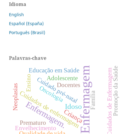
Idioma
English
Español (España)
Português (Brasil)
Palavras-chave
Enfermagem
Promoção da Saúde
Educação em Saúde
Cuidados de Enfermagem
Ensino
Adolescente
Cuidado pré-natal
Docentes
Neoplasias
Oncologia
Cuidados de enfermagem
Família
Enfermagem.
Idoso
Criança
Prematuro
Envelhecimento
Qualidade de vida