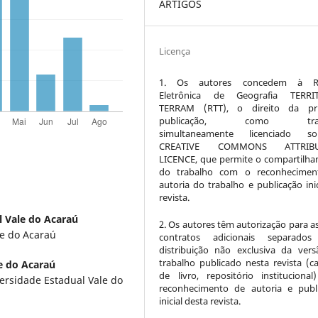
ARTIGOS
Licença
1. Os autores concedem à Re
Eletrônica de Geografia TERRI
TERRAM (RTT), o direito da pri
publicação, como trab
simultaneamente licenciado 
CREATIVE COMMONS ATTRIBU
LICENCE, que permite o compartilh
do trabalho com o reconhecimen
autoria do trabalho e publicação inic
revista.
l Vale do Acaraú
2. Os autores têm autorização para a
le do Acaraú
contratos adicionais separados
distribuição não exclusiva da ver
trabalho publicado nesta revista (ca
e do Acaraú
de livro, repositório instituciona
ersidade Estadual Vale do
reconhecimento de autoria e publ
inicial desta revista.