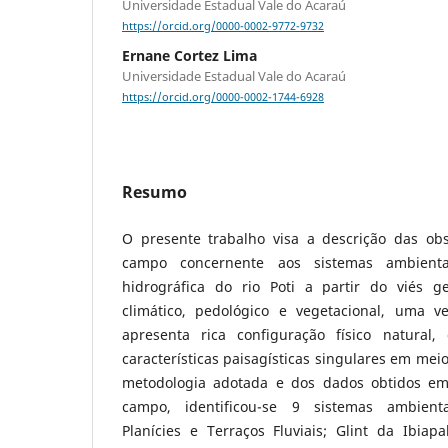
Universidade Estadual Vale do Acaraú
https://orcid.org/0000-0002-9772-9732
Ernane Cortez Lima
Universidade Estadual Vale do Acaraú
https://orcid.org/0000-0002-1744-6928
Resumo
O presente trabalho visa a descrição das ob
campo concernente aos sistemas ambienta
hidrográfica do rio Poti a partir do viés ge
climático, pedológico e vegetacional, uma 
apresenta rica configuração físico natural,
características paisagísticas singulares em meio
metodologia adotada e dos dados obtidos em
campo, identificou-se 9 sistemas ambientai
Planícies e Terraços Fluviais; Glint da Ibiap