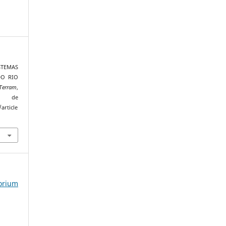
ISTEMAS
DO RIO
 Terram
,
o de
article
torium