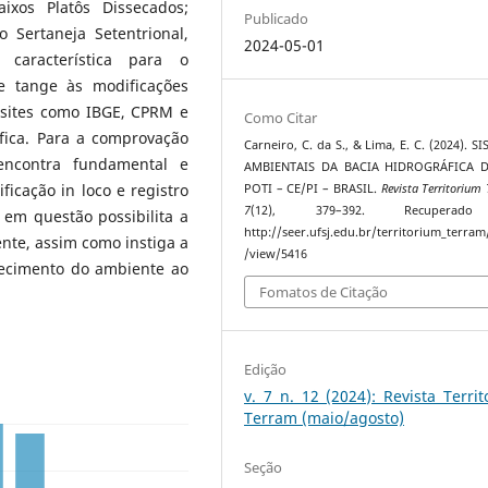
aixos Platôs Dissecados;
Publicado
 Sertaneja Setentrional,
2024-05-01
 característica para o
e tange às modificações
sites como IBGE, CPRM e
Como Citar
áfica. Para a comprovação
Carneiro, C. da S., & Lima, E. C. (2024). S
ncontra fundamental e
AMBIENTAIS DA BACIA HIDROGRÁFICA 
ficação in loco e registro
POTI – CE/PI – BRASIL.
Revista Territorium
7
(12), 379–392. Recuperad
 em questão possibilita a
http://seer.ufsj.edu.br/territorium_terram/
nte, assim como instiga a
/view/5416
ecimento do ambiente ao
Fomatos de Citação
Edição
v. 7 n. 12 (2024): Revista Terri
Terram (maio/agosto)
Seção