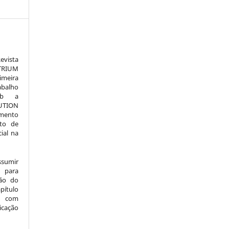
vista
TRIUM
meira
alho
sob a
TION
amento
to de
ial na
ssumir
 para
são do
pítulo
l) com
icação