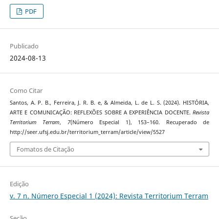
PDF
Publicado
2024-08-13
Como Citar
Santos, A. P. B., Ferreira, J. R. B. e, & Almeida, L. de L. S. (2024). HISTÓRIA,
ARTE E COMUNICAÇÃO: REFLEXÕES SOBRE A EXPERIÊNCIA DOCENTE.
Revista
Territorium Terram
,
7
(Número Especial 1), 153–160. Recuperado de
http://seer.ufsj.edu.br/territorium_terram/article/view/5527
Fomatos de Citação
Edição
v. 7 n. Número Especial 1 (2024): Revista Territorium Terram
Seção