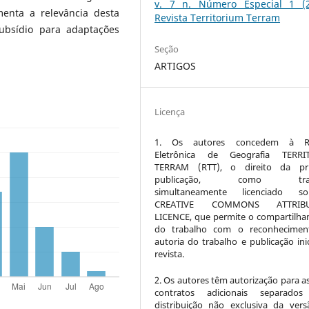
v. 7 n. Número Especial 1 (2
enta a relevância desta
Revista Territorium Terram
ubsídio para adaptações
Seção
ARTIGOS
Licença
1. Os autores concedem à Re
Eletrônica de Geografia TERRI
TERRAM (RTT), o direito da pri
publicação, como trab
simultaneamente licenciado 
CREATIVE COMMONS ATTRIBU
LICENCE, que permite o compartilh
do trabalho com o reconhecimen
autoria do trabalho e publicação inic
revista.
2. Os autores têm autorização para a
contratos adicionais separados
distribuição não exclusiva da ver