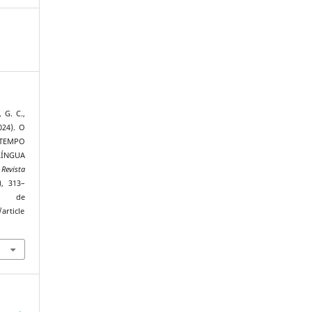
, G. C.,
024). O
TEMPO
ÍNGUA
.
Revista
), 313–
 de
article