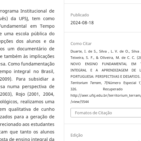
rograma Institucional de
Publicado
guês) da UFSJ, tem como
2024-08-18
o Fundamental em Tempo
e uma escola pública do
cepções dos alunos e da
Como Citar
imos um documentário de
Duarte, I. de S., Silva , L. V. de O., Silva 
e também às implicações
Teixeira, S. F., & Oliveira, M. de C. C. (2
uesa. Como fundamentação
NOVO ENSINO FUNDAMENTAL EM 
INTEGRAL E A APRENDIZAGEM DE L
empo integral no Brasil,
PORTUGUESA: PERSPECTIVAS E DESAFIOS
 2009). Para subsidiar a
Territorium Terram
,
7
(Número Especial 1
esa numa perspectiva de
326. Recuperado
2003), Rojo (2001, 2004,
http://seer.ufsj.edu.br/territorium_terram/
ológicos, realizamos uma
/view/5544
em qualitativa de cunho
Fomatos de Citação
lizados para a geração de
irecionado aos estudantes
icam que tanto os alunos
Edição
osta de ensino integral da