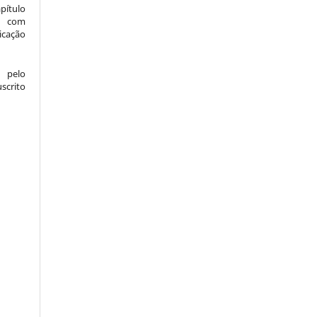
pítulo
l) com
icação
 pelo
crito