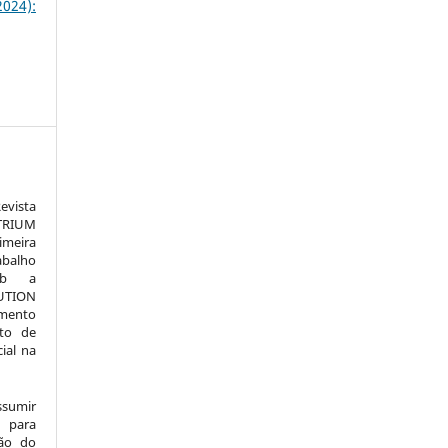
024):
vista
TRIUM
meira
alho
sob a
TION
amento
to de
ial na
ssumir
 para
são do