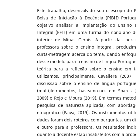
Este trabalho, desenvolvido sob o escopo do P
Bolsa de Iniciação à Docência (PIBID Portu
objetivo analisar a implantação do Ensin
Integral (EFTI) em uma turma do nono ano d
interior de Minas Gerais. A partir das per
professora sobre o ensino integral, produz
curta-metragem acerca do tema, dando enfoqu
desse modelo para o ensino de Língua Portug
teórica para a reflexão sobre o ensino em t
utilizamos, principalmente, Cavaliere (2007,
discussão sobre o ensino de língua portugu
(multi)letramentos, baseamo-nos em Soares (
2009) e Rojo e Moura (2019). Em termos metod
pesquisa de natureza aplicada, com abordag
etnográfico (Paiva, 2019). Os instrumentos uti
dados foram dois roteiros com perguntas, um d
e outro para a professora. Os resultados ind
quanto a docente estão insatisfeitos com a prop