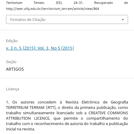
Territorium Terram
,
3
(5), 24–31. Recuperado de
http://seer.ufsj.edu.br/territorium_terram/article/view/864
Fomatos de Citação
Edição
v. 3 n. 5 (2015): Vol. 3, No 5 (2015)
Seção
ARTIGOS
Licença
1. Os autores concedem à Revista Eletrônica de Geografia
TERRITRIUM TERRAM (RTT), o direito da primeira publicação, como
trabalho simultaneamente licenciado sob a CREATIVE COMMONS
ATTRIBUTION LICENCE, que permite o compartilhamento do
trabalho com o reconhecimento de autoria do trabalho e publicação
inicial na revista.