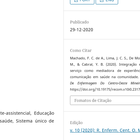
Publicado
29-12-2020
Como Citar
Machado, F. C. de A., Lima, J. C. S., De Mo
M., & Cabral, Y. B. (2020). Integração 
serviço como mediadora de experiênc
comunicação em saúde na comunidade
De Enfermagem Do Centro-Oeste Minei
https://doi.org/10.19175/recom.v10i0.231
Fomatos de Citação
e-assistencial, Educação
saúde, Sistema único de
Edição
v. 10 (2020): R. Enferm. Cent. O. 