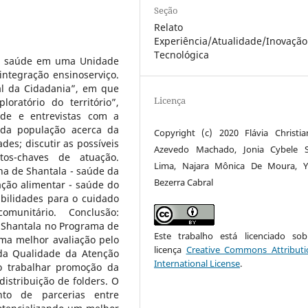
Seção
Relato 
Experiência/Atualidade/Inovação
Tecnológica
em saúde em uma Unidade
ntegração ensinoserviço.
al da Cidadania”, em que
Licença
oratório do território”,
úde e entrevistas com a
da população acerca da
Copyright (c) 2020 Flávia Christi
ades; discutir as possíveis
Azevedo Machado, Jonia Cybele S
tos-chaves de atuação.
Lima, Najara Mônica De Moura, Y
ina de Shantala - saúde da
Bezerra Cabral
ação alimentar - saúde do
bilidades para o cuidado
munitário. Conclusão:
 a Shantala no Programa de
Este trabalho está licenciado s
ma melhor avaliação pelo
licença
Creative Commons Attributi
da Qualidade da Atenção
International License
.
o trabalhar promoção da
istribuição de folders. O
nto de parcerias entre