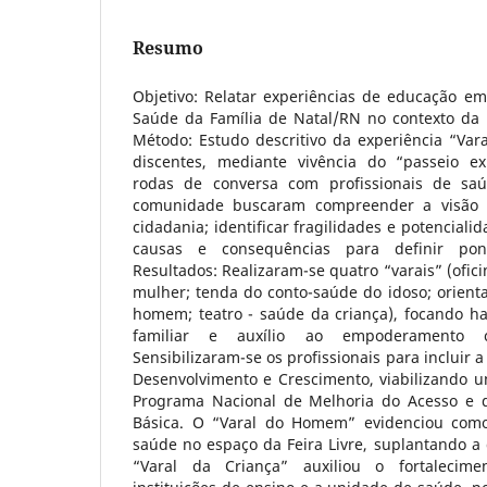
Resumo
Objetivo: Relatar experiências de educação 
Saúde da Família de Natal/RN no contexto da i
Método: Estudo descritivo da experiência “Var
discentes, mediante vivência do “passeio expl
rodas de conversa com profissionais de sa
comunidade buscaram compreender a visão 
cidadania; identificar fragilidades e potencialid
causas e consequências para definir pon
Resultados: Realizaram-se quatro “varais” (ofic
mulher; tenda do conto-saúde do idoso; orient
homem; teatro - saúde da criança), focando ha
familiar e auxílio ao empoderamento co
Sensibilizaram-se os profissionais para incluir
Desenvolvimento e Crescimento, viabilizando u
Programa Nacional de Melhoria do Acesso e 
Básica. O “Varal do Homem” evidenciou com
saúde no espaço da Feira Livre, suplantando a d
“Varal da Criança” auxiliou o fortalecime