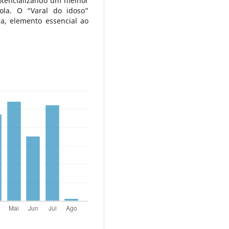
potencializando um melhor
la. O “Varal do idoso”
da, elemento essencial ao