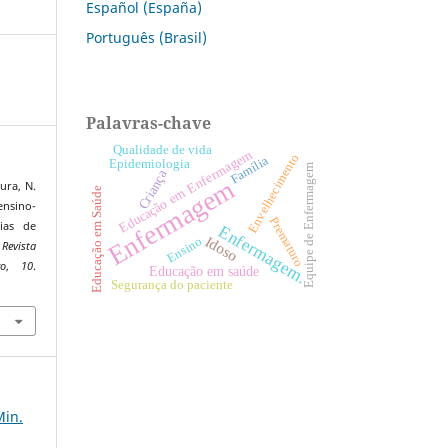
Español (España)
Português (Brasil)
Palavras-chave
Qualidade de vida
Educação em Enfermagem
Envelhecimento
Família
Epidemiologia
Equipe de Enfermagem
Criança
Enfermagem
ura, N.
Educação em Saúde
ensino-
Prematuro
ias de
Enfermagem.
Idoso
Ensino
.
Revista
ro
,
10
.
Educação em saúde
Segurança do paciente
7
Min.