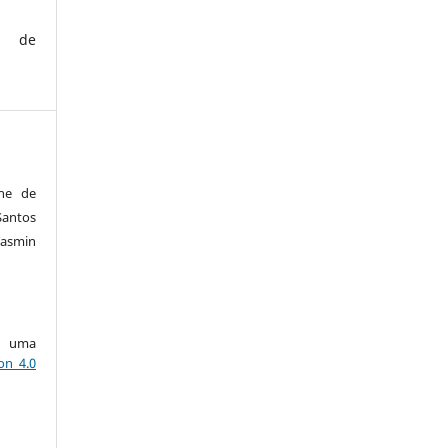
de
ane de
antos
asmin
ob uma
on 4.0