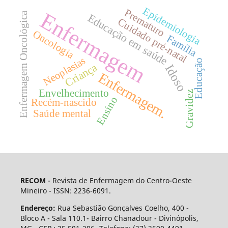
Epidemiologia
Prematuro
Enfermagem
Enfermagem Oncológica
Educação em saúde
Cuidado pré-natal
Oncologia
Família
Neoplasias
Educação
Criança
Idoso
Enfermagem.
Envelhecimento
Gravidez
Ensino
Recém-nascido
Saúde mental
RECOM
- Revista de Enfermagem do Centro-Oeste
Mineiro - ISSN: 2236-6091.
Endereço:
Rua Sebastião Gonçalves Coelho, 400 -
Bloco A - Sala 110.1- Bairro Chanadour - Divinópolis,