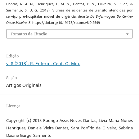
Dantas, R. A. N., Henriques, L. M. N., Dantas, D. V., Oliveira, S. P. de, &
Sarmento, S. D. G. (2018). Vítimas de acidentes de trânsito atendidas por
serviço pré-hospitalar móvel de urgência.
Revista De Enfermagem Do Centro-
Oeste Mineiro
,
8
. https://doi.org/10.19175/recom.v8i0.2549
Fomatos de Citação
Edição
v. 8 (2018): R. Enferm. Cent. O. Min.
Seção
Artigos Originais
Licença
Copyright (c) 2018 Rodrigo Assis Neves Dantas, Lívia Maria Nunes
Henriques, Daniele Vieira Dantas, Sara Porfírio de Oliveira, Sabrina
Daiane Gurgel Sarmento