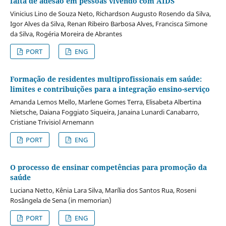
falta de adesão em pessoas vivendo com AIDS
Vinicius Lino de Souza Neto, Richardson Augusto Rosendo da Silva,
Igor Alves da Silva, Renan Ribeiro Barbosa Alves, Francisca Simone
da Silva, Rogéria Moreira de Abrantes
PORT
ENG
Formação de residentes multiprofissionais em saúde:
limites e contribuições para a integração ensino-serviço
Amanda Lemos Mello, Marlene Gomes Terra, Elisabeta Albertina
Nietsche, Daiana Foggiato Siqueira, Janaina Lunardi Canabarro,
Cristiane Trivisiol Arnemann
PORT
ENG
O processo de ensinar competências para promoção da
saúde
Luciana Netto, Kênia Lara Silva, Marília dos Santos Rua, Roseni
Rosângela de Sena (in memorian)
PORT
ENG