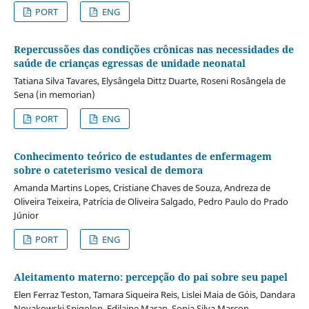
PORT
ENG
Repercussões das condições crônicas nas necessidades de
saúde de crianças egressas de unidade neonatal
Tatiana Silva Tavares, Elysângela Dittz Duarte, Roseni Rosângela de
Sena (in memorian)
PORT
ENG
Conhecimento teórico de estudantes de enfermagem
sobre o cateterismo vesical de demora
Amanda Martins Lopes, Cristiane Chaves de Souza, Andreza de
Oliveira Teixeira, Patrícia de Oliveira Salgado, Pedro Paulo do Prado
Júnior
PORT
ENG
Aleitamento materno: percepção do pai sobre seu papel
Elen Ferraz Teston, Tamara Siqueira Reis, Lislei Maia de Góis, Dandara
Novakowski Spigolon, Edilaine Maran, Sonia Silva Marcon