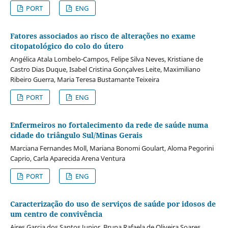
PORT
ENG
Fatores associados ao risco de alterações no exame
citopatológico do colo do útero
Angélica Atala Lombelo-Campos, Felipe Silva Neves, Kristiane de
Castro Dias Duque, Isabel Cristina Gonçalves Leite, Maximiliano
Ribeiro Guerra, Maria Teresa Bustamante Teixeira
PORT
ENG
Enfermeiros no fortalecimento da rede de saúde numa
cidade do triângulo Sul/Minas Gerais
Marciana Fernandes Moll, Mariana Bonomi Goulart, Aloma Pegorini
Caprio, Carla Aparecida Arena Ventura
PORT
ENG
Caracterização do uso de serviços de saúde por idosos de
um centro de convivência
Aires Garcia dos Santos Junior, Bruna Rafaela de Oliveira Soares,