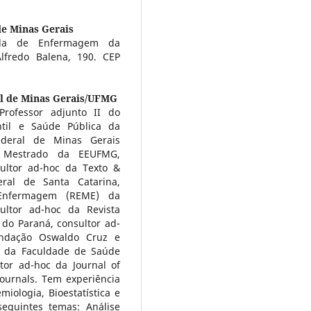
de Minas Gerais
cola de Enfermagem da
lfredo Balena, 190. CEP
al de Minas Gerais/UFMG
ofessor adjunto II do
til e Saúde Pública da
deral de Minas Gerais
e Mestrado da EEUFMG,
ultor ad-hoc da Texto &
ral de Santa Catarina,
 Enfermagem (REME) da
ultor ad-hoc da Revista
do Paraná, consultor ad-
ndação Oswaldo Cruz e
a da Faculdade de Saúde
tor ad-hoc da Journal of
ournals. Tem experiência
ologia, Bioestatística e
eguintes temas: Análise