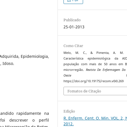
Publicado
25-01-2013
Como Citar
Melo, M. C., & Pimenta, A. M. (
Adquirida, Epidemiologia,
Característica epidemiológica da A
, Idoso.
população com mais de 50 anos em B
microrregião.
Revista De Enfermagem Do 
Oeste Minei
https://doi.org/10.19175/recom.v0i0.269
Fomatos de Citação
Edição
andido rapidamente na
R. Enferm. Cent. O. Min. VOL. 2, 
oi descrever o perfil
2012.
na Microrregião de Betim.