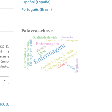
Español (España)
Português (Brasil)
Palavras-chave
Educação
Qualidade de vida
Equipe de Enfermagem
Educação em saúde
Aleitamento materno
Enfermagem
Enfermagem.
Família
2013).
Idoso
Epidemiologia
Atenção Primária à Saúde
IDS na
Cuidados de Enfermagem
etim e
Neoplasias
Centro-
Criança
Ensino
ro
.
NO. 3,