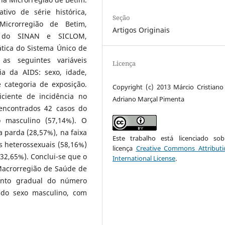
ivo de série histórica,
Seção
Microrregião de Betim,
Artigos Originais
 do SINAN e SICLOM,
tica do Sistema Único de
as seguintes variáveis
Licença
ia da AIDS: sexo, idade,
 categoria de exposição.
Copyright (c) 2013 Márcio Cristiano
ciente de incidência no
Adriano Marçal Pimenta
 encontrados 42 casos do
 masculino (57,14%). O
 parda (28,57%), na faixa
Este trabalho está licenciado s
s heterossexuais (58,16%)
licença
Creative Commons Attributi
(32,65%). Conclui-se que o
International License
.
Macrorregião de Saúde de
ento gradual do número
 do sexo masculino, com