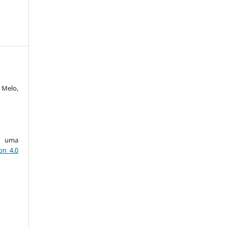
 Melo,
ob uma
on 4.0