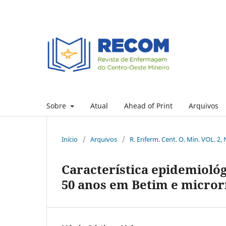
Sobre
Atual
Ahead of Print
Arquivos
Início
/
Arquivos
/
R. Enferm. Cent. O. Min. VOL. 2, 
Característica epidemioló
50 anos em Betim e micror