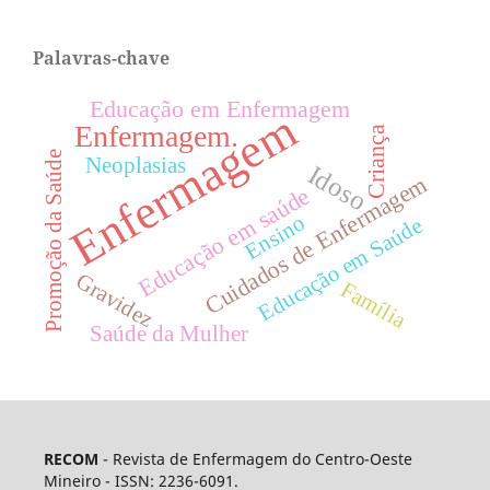
Palavras-chave
Educação em Enfermagem
Enfermagem
Enfermagem.
Criança
Promoção da Saúde
Neoplasias
Idoso
Cuidados de Enfermagem
Educação em saúde
Ensino
Educação em Saúde
Gravidez
Família
Saúde da Mulher
RECOM
- Revista de Enfermagem do Centro-Oeste
Mineiro - ISSN: 2236-6091.