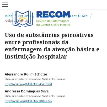
Início
/
Arquivos
/
v. 10 (2020): R. Enferm. Cent. O. Min.
/
Artigos Originais
Uso de substâncias psicoativas
entre profissionais da
enfermagem da atenção básica e
instituição hospitalar
Alessandro Rolim Scholze
Universidade Estadual do Norte do Paraná
http://orcid.org/0000-0003-4045-3584
Andressa Domingues Silva
Universidade Estadual do Norte do Paraná
http://orcid.org/0000-0002-0102-2776