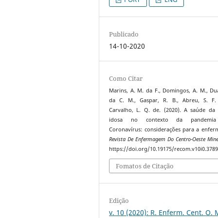
Publicado
14-10-2020
Como Citar
Marins, A. M. da F., Domingos, A. M., Dua
da C. M., Gaspar, R. B., Abreu, S. F.
Carvalho, L. Q. de. (2020). A saúde da
idosa no contexto da pandemia
Coronavírus: considerações para a enfe
Revista De Enfermagem Do Centro-Oeste Mine
https://doi.org/10.19175/recom.v10i0.378
Fomatos de Citação
Edição
v. 10 (2020): R. Enferm. Cent. O. 