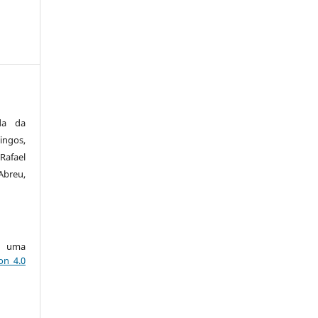
da da
ngos,
Rafael
Abreu,
ob uma
on 4.0