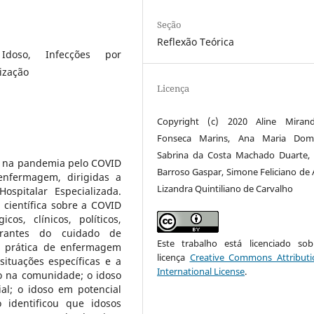
Seção
Reflexão Teórica
 Idoso, Infecções por
ização
Licença
Copyright (c) 2020 Aline Miran
Fonseca Marins, Ana Maria Domi
Sabrina da Costa Machado Duarte, 
sa na pandemia pelo COVID
Barroso Gaspar, Simone Feliciano de 
enfermagem, dirigidas a
Lizandra Quintiliano de Carvalho
spitalar Especializada.
 científica sobre a COVID
os, clínicos, políticos,
turantes do cuidado de
Este trabalho está licenciado s
a prática de enfermagem
licença
Creative Commons Attributi
ituações específicas e a
International License
.
o na comunidade; o idoso
l; o idoso em potencial
o identificou que idosos