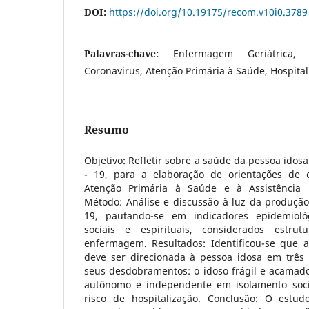
DOI:
https://doi.org/10.19175/recom.v10i0.3789
Palavras-chave:
Enfermagem Geriátrica,
Coronavirus, Atenção Primária à Saúde, Hospital
Resumo
Objetivo: Refletir sobre a saúde da pessoa ido
- 19, para a elaboração de orientações de 
Atenção Primária à Saúde e à Assistência Ho
Método: Análise e discussão à luz da produção
19, pautando-se em indicadores epidemiológic
sociais e espirituais, considerados estru
enfermagem. Resultados: Identificou-se que 
deve ser direcionada à pessoa idosa em três s
seus desdobramentos: o idoso frágil e acamad
autônomo e independente em isolamento socia
risco de hospitalização. Conclusão: O estud