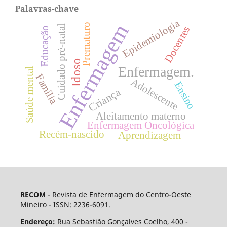
Palavras-chave
Epidemiologia
Enfermagem
Prematuro
Cuidado pré-natal
Docentes
Educação
Idoso
Enfermagem.
Saúde mental
Família
Adolescente
Ensino
Criança
Aleitamento materno
Enfermagem Oncológica
Recém-nascido
Aprendizagem
RECOM
- Revista de Enfermagem do Centro-Oeste
Mineiro - ISSN: 2236-6091.
Endereço:
Rua Sebastião Gonçalves Coelho, 400 -