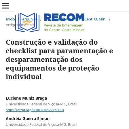
Início
/
Arquivos
/
v. 10 (2020): R. Enferm. Cent. O. Min.
/
Artigos Originais
Construção e validação do
checklist para paramentação e
desparamentação dos
equipamentos de proteção
individual
Luciene Muniz Braga
Universidade Federal de Viçosa-MG, Brasil
https://orcid.org/0000-0002-2297-395X
Andréia Guerra Siman
Universidade Federal de Viçosa-MG, Brasil