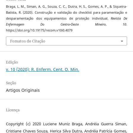
Braga, L. M., Siman, A. G., Souza, C. C., Dutra, H. S., Gomes, A. P., & Siqueira-
Batista, R. (2020). Construção e validação do checklist para paramentação e
desparamentação dos equipamentos de proteção individual.
Revista De
Enfermagem Do Centro-Oeste Mineiro
,
10
.
https://doi.org/10.19175/recom.v10i0.4079
Fomatos de Citação
Edição
v. 10 (2020): R. Enferm. Cent. O. Min.
Seção
Artigos Originais
Licença
Copyright (c) 2020 Luciene Muniz Braga, Andréia Guerra Siman,
Cristiane Chaves Souza, Herica Silva Dutra, Andréia Patrícia Gomes,