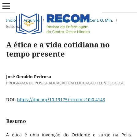
Início
/
Arquivos
/
v. 10 (2020): R. Enferm. Cent. O. Min.
/
Editorial
A ética e a vida cotidiana no
tempo presente
José Geraldo Pedrosa
PROGRAMA DE PÓS-GRADUAÇÃO EM EDUCAÇÃO TECNOLÓGICA
DOI:
https://doi.org/10.19175/recom.v10i0.4143
Resumo
A ética é uma invenção do Ocidente e surge na Polis