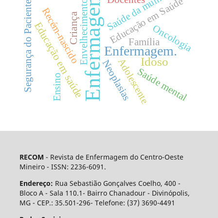
Saúde da mulher
Enfermagem
Educação em Saúde
Envelhecimento
Segurança do Paciente
Recém-nascido
Criança
Educação em saúde
Oncologia
Família
Enfermagem.
Idoso
Adolescente
Neoplasias
Saúde mental
Ensino
RECOM
- Revista de Enfermagem do Centro-Oeste
Mineiro - ISSN: 2236-6091.
Endereço:
Rua Sebastião Gonçalves Coelho, 400 -
Bloco A - Sala 110.1- Bairro Chanadour - Divinópolis,
MG - CEP.: 35.501-296- Telefone: (37) 3690-4491