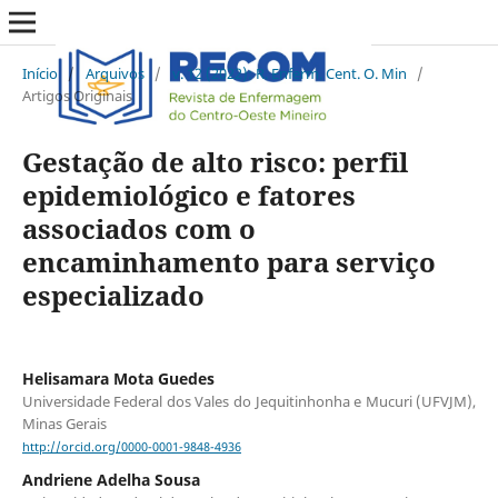
Início
/
Arquivos
/
v. 12 (2022): R. Enferm. Cent. O. Min
/
Artigos Originais
Gestação de alto risco: perfil
epidemiológico e fatores
associados com o
encaminhamento para serviço
especializado
Helisamara Mota Guedes
Universidade Federal dos Vales do Jequitinhonha e Mucuri (UFVJM),
Minas Gerais
http://orcid.org/0000-0001-9848-4936
Andriene Adelha Sousa