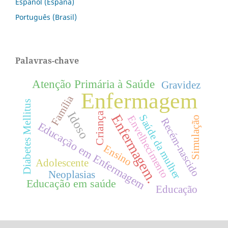
Español (España)
Português (Brasil)
Palavras-chave
Atenção Primária à Saúde
Gravidez
Enfermagem
Família
Diabetes Mellitus
Idoso
Criança
Enfermagem.
Saúde da mulher
Envelhecimento
Simulação
Recém-nascido
Educação em Enfermagem
Ensino
Adolescente
Neoplasias
Educação em saúde
Educação