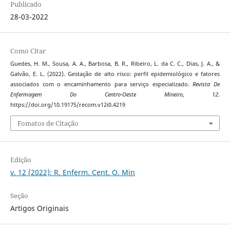
Publicado
28-03-2022
Como Citar
Guedes, H. M., Sousa, A. A., Barbosa, B. R., Ribeiro, L. da C. C., Dias, J. A., &
Galvão, E. L. (2022). Gestação de alto risco: perfil epidemiológico e fatores
associados com o encaminhamento para serviço especializado.
Revista De
Enfermagem Do Centro-Oeste Mineiro
,
12
.
https://doi.org/10.19175/recom.v12i0.4219
Fomatos de Citação
Edição
v. 12 (2022): R. Enferm. Cent. O. Min
Seção
Artigos Originais