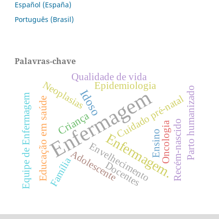
Español (España)
Português (Brasil)
Palavras-chave
Qualidade de vida
Neoplasias
Epidemiologia
Parto humanizado
Enfermagem
Idoso
Equipe de Enfermagem
Cuidado pré-natal
Educação em saúde
Criança
Recém-nascido
Oncologia
Ensino
Enfermagem.
Envelhecimento
Adolescente
Família
Docentes