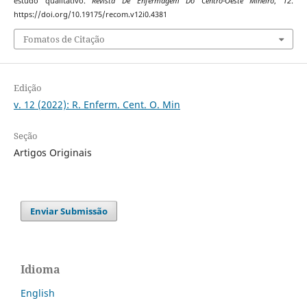
estudo qualitativo.
Revista De Enfermagem Do Centro-Oeste Mineiro
,
12
.
https://doi.org/10.19175/recom.v12i0.4381
Fomatos de Citação
Edição
v. 12 (2022): R. Enferm. Cent. O. Min
Seção
Artigos Originais
Enviar Submissão
Idioma
English