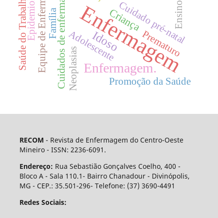
Equipe de Enfermagem
Cuidados de enfermagem
Epidemiologia
Saúde do Trabalhador
Cuidado pré-natal
Ensino
Enfermagem
Criança
Família
Adolescente
Prematuro
Idoso
Neoplasias
Enfermagem.
Promoção da Saúde
RECOM
- Revista de Enfermagem do Centro-Oeste
Mineiro - ISSN: 2236-6091.
Endereço:
Rua Sebastião Gonçalves Coelho, 400 -
Bloco A - Sala 110.1- Bairro Chanadour - Divinópolis,
MG - CEP.: 35.501-296- Telefone: (37) 3690-4491
Redes Sociais: