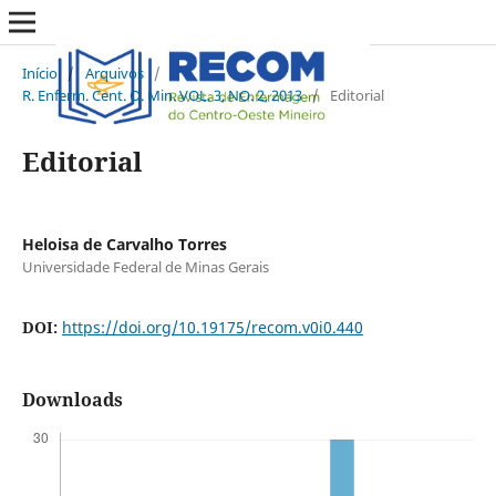
Início
/
Arquivos
/
R. Enferm. Cent. O. Min. VOL. 3, NO. 2, 2013
/
Editorial
Editorial
Heloisa de Carvalho Torres
Universidade Federal de Minas Gerais
DOI:
https://doi.org/10.19175/recom.v0i0.440
Downloads