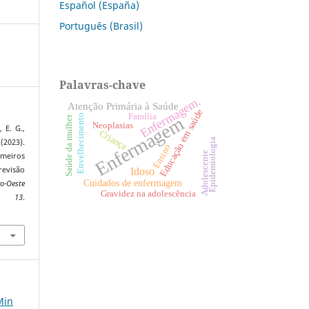
Español (España)
Português (Brasil)
Palavras-chave
Enfermagem.
Atenção Primária à Saúde
Educação em saúde
Família
Envelhecimento
Enfermagem
Saúde da mulher
Neoplasias
, E. G.,
Criança
Epidemiologia
(2023).
Ensino
Adolescente
imeiros
evisão
Idoso
Cuidados de enfermagem
o-Oeste
Gravidez na adolescência
,
13
.
3
Min