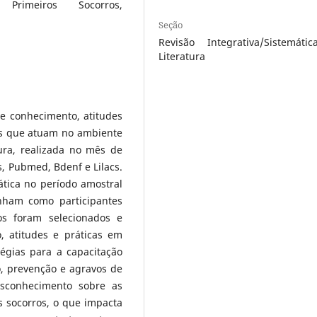
, Primeiros Socorros,
Seção
Revisão Integrativa/Sistemáti
Literatura
bre conhecimento, atitudes
es que atuam no ambiente
tura, realizada no mês de
, Pubmed, Bdenf e Lilacs.
ática no período amostral
nham como participantes
gos foram selecionados e
 atitudes e práticas em
tégias para a capacitação
, prevenção e agravos de
esconhecimento sobre as
 socorros, o que impacta