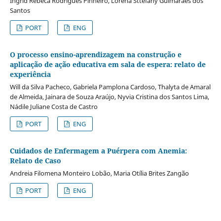
Ingrid Rebeca Rodrigues Pinheiro, Lorena Sttefany Guimarães dos
Santos
PORT
ENG
O processo ensino-aprendizagem na construção e
aplicação de ação educativa em sala de espera: relato de
experiência
Will da Silva Pacheco, Gabriela Pamplona Cardoso, Thalyta de Amaral
de Almeida, Jainara de Souza Araújo, Nyvia Cristina dos Santos Lima,
Nádile Juliane Costa de Castro
PORT
ENG
Cuidados de Enfermagem a Puérpera com Anemia:
Relato de Caso
Andreia Filomena Monteiro Lobão, Maria Otília Brites Zangão
PORT
ENG