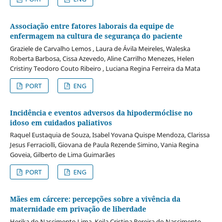
Associação entre fatores laborais da equipe de
enfermagem na cultura de segurança do paciente
Graziele de Carvalho Lemos , Laura de Ávila Meireles, Waleska
Roberta Barbosa, Cissa Azevedo, Aline Carrilho Menezes, Helen
Cristiny Teodoro Couto Ribeiro , Luciana Regina Ferreira da Mata
PORT
ENG
Incidência e eventos adversos da hipodermóclise no
idoso em cuidados paliativos
Raquel Eustaquia de Souza, Isabel Yovana Quispe Mendoza, Clarissa
Jesus Ferraciolli, Giovana de Paula Rezende Simino, Vania Regina
Goveia, Gilberto de Lima Guimarães
PORT
ENG
Mães em cárcere: percepções sobre a vivência da
maternidade em privação de liberdade
Herika do Nascimento Lima, Keila Cristina Pereira do Nascimento