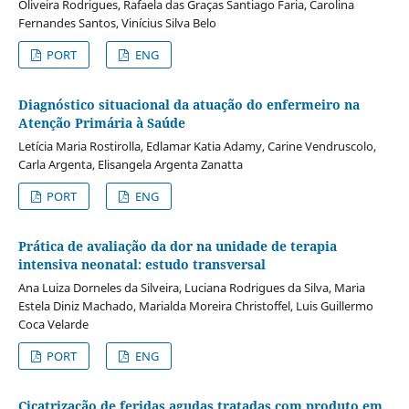
Oliveira Rodrigues, Rafaela das Graças Santiago Faria, Carolina
Fernandes Santos, Vinícius Silva Belo
PORT
ENG
Diagnóstico situacional da atuação do enfermeiro na
Atenção Primária à Saúde
Letícia Maria Rostirolla, Edlamar Katia Adamy, Carine Vendruscolo,
Carla Argenta, Elisangela Argenta Zanatta
PORT
ENG
Prática de avaliação da dor na unidade de terapia
intensiva neonatal: estudo transversal
Ana Luiza Dorneles da Silveira, Luciana Rodrigues da Silva, Maria
Estela Diniz Machado, Marialda Moreira Christoffel, Luis Guillermo
Coca Velarde
PORT
ENG
Cicatrização de feridas agudas tratadas com produto em