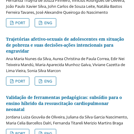
Fernanda Thayná de Souza Pinheiro, Vinícius Rodrigues de Oliveira,
João Paulo Xavier Silva, John Carlos de Souza Leite, Natália Bastos
Ferreira Tavares, José Alexandre Queiroga do Nascimento
PORT
ENG
Trajetórias afetivo-sexuais de adolescentes em situação
de pobreza e suas decisões-ações intencionais para
engravidar
Ana Maria Nunes da Silva, Aurea Christina de Paula Correa, Edir Nei
Teixeira Mandú, Maria Aparecida Munhoz Gaíva, Viviane Cazetta de
Lima Vieira, Sonia Silva Marcon
PORT
ENG
Validação de ferramentas pedagógicas: subsídio para o
ensino híbrido da ressuscitação cardiopulmonar
neonatal
Jordana Luiza Gouvêa de Oliveira, Juliana da Silva Garcia Nascimento,
Maria Celia Barcellos Dalri, Fernanda Titareli Merizio Martins Braga
PORT
ENG