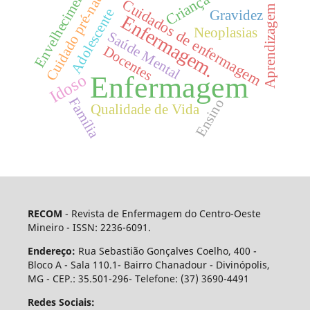
Envelhecimento
Cuidado pré-natal
Criança
Cuidados de enfermagem
Aprendizagem
Adolescente
Gravidez
Enfermagem.
Neoplasias
Saúde Mental
Docentes
Idoso
Enfermagem
Família
Ensino
Qualidade de Vida
RECOM
- Revista de Enfermagem do Centro-Oeste
Mineiro - ISSN: 2236-6091.
Endereço:
Rua Sebastião Gonçalves Coelho, 400 -
Bloco A - Sala 110.1- Bairro Chanadour - Divinópolis,
MG - CEP.: 35.501-296- Telefone: (37) 3690-4491
Redes Sociais: