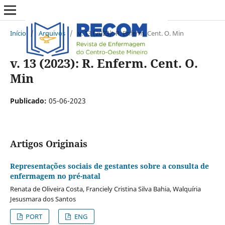
Início
/
Arquivos
/
v. 13 (2023): R. Enferm. Cent. O. Min
v. 13 (2023): R. Enferm. Cent. O.
Min
Publicado:
05-06-2023
Artigos Originais
Representações sociais de gestantes sobre a consulta de
enfermagem no pré-natal
Renata de Oliveira Costa, Franciely Cristina Silva Bahia, Walquíria
Jesusmara dos Santos
PORT
ENG