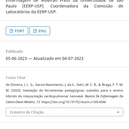
Enfermagem de Ribeirão Preto da Universidade de São
Paulo (EERP-USP). Coordenadora da Comissão de
Laboratórios da EERP-USP.
PORT
ENG
Publicado
05-06-2023 — Atualizado em 04-07-2023
Como Citar
de Oliveira, J. L. G., Garcia Nascimento, J. da S., Dalri, M. C. B., & Braga, F. T. M.
M. (2023). Validação de ferramentas pedagógicas: subsídio para o ensino
híbrido da ressuscitação cardiopulmonar neonatal.
Revista De Enfermagem Do
Centro-Oeste Mineiro
,
13
. https://doi.org/10.19175/recom.v13i0.4546
Fomatos de Citação