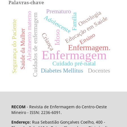
Palavras-chave
Prematuro
Oncologia
Aleitamento materno
Família
Cuidados de enfermagem
Adolescente
Educação em Saúde
Segurança do Paciente
Saúde da Mulher
Idoso
Criança
Ensino
Enfermagem.
Enfermagem
Cuidado pré-natal
Diabetes Mellitus
Docentes
RECOM
- Revista de Enfermagem do Centro-Oeste
Mineiro - ISSN: 2236-6091.
Endereço:
Rua Sebastião Gonçalves Coelho, 400 -