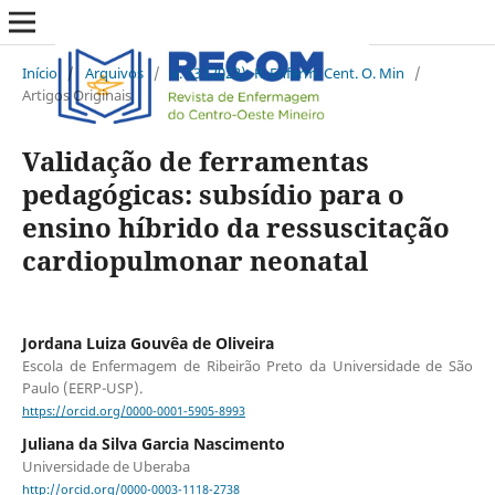
Início
/
Arquivos
/
v. 13 (2023): R. Enferm. Cent. O. Min
/
Artigos Originais
Validação de ferramentas
pedagógicas: subsídio para o
ensino híbrido da ressuscitação
cardiopulmonar neonatal
Jordana Luiza Gouvêa de Oliveira
Escola de Enfermagem de Ribeirão Preto da Universidade de São
Paulo (EERP-USP).
https://orcid.org/0000-0001-5905-8993
Juliana da Silva Garcia Nascimento
Universidade de Uberaba
http://orcid.org/0000-0003-1118-2738