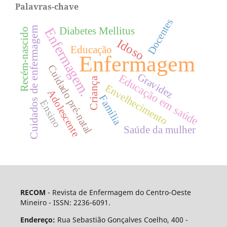
Palavras-chave
Docentes
Cuidados de enfermagem
Diabetes Mellitus
Enfermagem.
Recém-nascido
Idoso
Educação
Enfermagem
Cuidado pré-natal
Gravidez
Educação em saúde
Criança
Envelhecimento
Adolescente
Família
Ensino
Saúde da mulher
RECOM
- Revista de Enfermagem do Centro-Oeste
Mineiro - ISSN: 2236-6091.
Endereço:
Rua Sebastião Gonçalves Coelho, 400 -