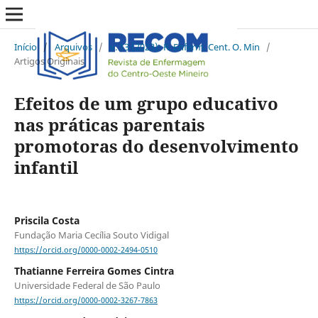
Início
/
Arquivos
/
v. 13 (2023): R. Enferm. Cent. O. Min
/
Artigos Originais
Efeitos de um grupo educativo
nas práticas parentais
promotoras do desenvolvimento
infantil
Priscila Costa
Fundação Maria Cecília Souto Vidigal
https://orcid.org/0000-0002-2494-0510
Thatianne Ferreira Gomes Cintra
Universidade Federal de São Paulo
https://orcid.org/0000-0002-3267-7863