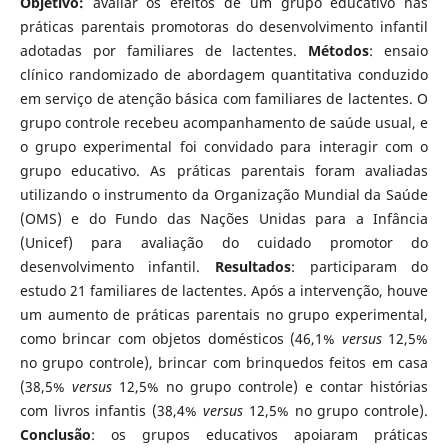
Objetivo:
avaliar os efeitos de um grupo educativo nas
práticas parentais promotoras do desenvolvimento infantil
adotadas por familiares de lactentes.
Métodos
: ensaio
clínico randomizado de abordagem quantitativa conduzido
em serviço de atenção básica com familiares de lactentes. O
grupo controle recebeu acompanhamento de saúde usual, e
o grupo experimental foi convidado para interagir com o
grupo educativo. As práticas parentais foram avaliadas
utilizando o instrumento da Organização Mundial da Saúde
(OMS) e do Fundo das Nações Unidas para a Infância
(Unicef) para avaliação do cuidado promotor do
desenvolvimento infantil.
Resultados
: participaram do
estudo 21 familiares de lactentes. Após a intervenção, houve
um aumento de práticas parentais no grupo experimental,
como brincar com objetos domésticos (46,1%
versus
12,5%
no grupo controle), brincar com brinquedos feitos em casa
(38,5%
versus
12,5% no grupo controle) e contar histórias
com livros infantis (38,4%
versus
12,5% no grupo controle).
Conclusão
: os grupos educativos apoiaram práticas