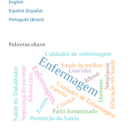
English
Español (España)
Português (Brasil)
Palavras-chave
Cuidados de enfermagem
Enfermagem
Educação em Saúde
Saúde da mulher
Neoplasias
Enfermagem.
Segurança do paciente
Saúde do Trabalhador
Gravidez
Idoso
Adolescente
Docentes
Cuidados de Enfermagem
Família
Criança
Ensino
Parto humanizado
Promoção da Saúde