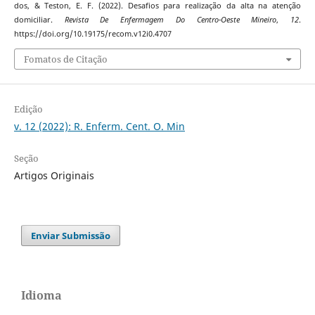
dos, & Teston, E. F. (2022). Desafios para realização da alta na atenção
domiciliar.
Revista De Enfermagem Do Centro-Oeste Mineiro
,
12
.
https://doi.org/10.19175/recom.v12i0.4707
Fomatos de Citação
Edição
v. 12 (2022): R. Enferm. Cent. O. Min
Seção
Artigos Originais
Enviar Submissão
Idioma